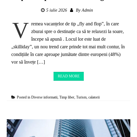
5 iulie 2026
By
Admin
V
remea vacanțelor de tip „fly and flop”, în care
zburai spre o destinație ca să te relaxezi la soare,
începe să apună . Locul lor este luat de
„skilliday”, un nou trend care prinde tot mai mult contur, în
condițiile în care aproape jumătate dintre europeni (48%)
vor să învețe […]
READ MORE
Posted in
Diverse informatii
,
Timp liber
,
Turism, calatorii