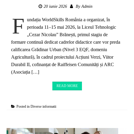
20 iunie 2026
By
Admin
F
undația WorldSkills România a organizat, în
perioada 11–15 mai 2026, la Liceul Tehnologic
„Cezar Nicolau” Brănești, primul stagiu de
formare continuă dedicat cadrelor didactice care vor preda
calificarea Grădinar Urban (Nivel 3 EQF, domeniu
Agricultură), în cadrul proiectului Acțiuni Verzi, Viitor
Durabil II, cofinanțat de Raiffeisen Comunități și ARC
(Asociația […]
READ MORE
Posted in
Diverse informatii