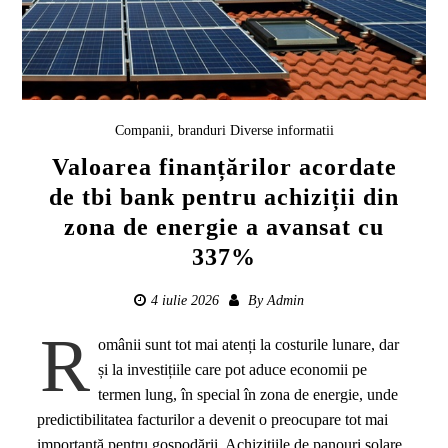
Companii, branduri
Diverse informatii
Valoarea finanțărilor acordate
de tbi bank pentru achiziții din
zona de energie a avansat cu
337%
4 iulie 2026
By
Admin
R
omânii sunt tot mai atenți la costurile lunare, dar
și la investițiile care pot aduce economii pe
termen lung, în special în zona de energie, unde
predictibilitatea facturilor a devenit o preocupare tot mai
importantă pentru gospodării. Achizițiile de panouri solare