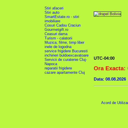
Stiri afaceri
Stiri auto
SmartEstate.ro - stiri
imobiliare
Cosuri Cadou Craciun
Gourmetgift.ro
Ceasuri dama
Turism - calatorii
Muzica, filme, timp liber
inele de logodna
service frigidere Bucuresti
inchirieri buldoexcavatoare
UTC-04:00
Servicii de curatenie Cluj-
Napoca
Ora Exacta: 
reparatii frigidere
cazare apartamente Cluj
Data: 08.08.2026
Acord de Utiliza