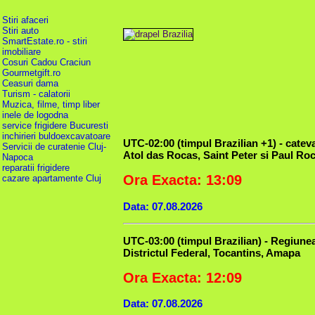
Stiri afaceri
Stiri auto
SmartEstate.ro - stiri
imobiliare
Cosuri Cadou Craciun
Gourmetgift.ro
Ceasuri dama
Turism - calatorii
Muzica, filme, timp liber
inele de logodna
service frigidere Bucuresti
inchirieri buldoexcavatoare
UTC-02:00 (timpul Brazilian +1) - catev
Servicii de curatenie Cluj-
Atol das Rocas, Saint Peter si Paul Ro
Napoca
reparatii frigidere
Ora Exacta: 13:09
cazare apartamente Cluj
Data: 07.08.2026
UTC-03:00 (timpul Brazilian) - Regiune
Districtul Federal, Tocantins, Amapa
Ora Exacta: 12:09
Data: 07.08.2026