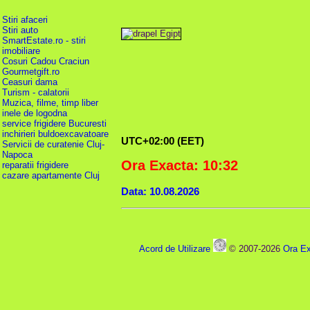
Stiri afaceri
Stiri auto
SmartEstate.ro - stiri
imobiliare
Cosuri Cadou Craciun
Gourmetgift.ro
Ceasuri dama
Turism - calatorii
Muzica, filme, timp liber
inele de logodna
service frigidere Bucuresti
inchirieri buldoexcavatoare
UTC+02:00 (EET)
Servicii de curatenie Cluj-
Napoca
Ora Exacta: 10:32
reparatii frigidere
cazare apartamente Cluj
Data: 10.08.2026
Acord de Utilizare
© 2007-2026
Ora Ex