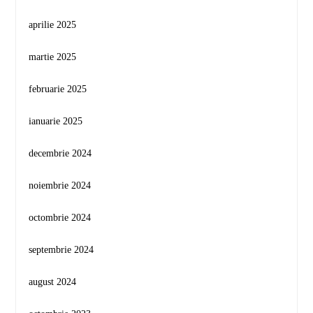
aprilie 2025
martie 2025
februarie 2025
ianuarie 2025
decembrie 2024
noiembrie 2024
octombrie 2024
septembrie 2024
august 2024