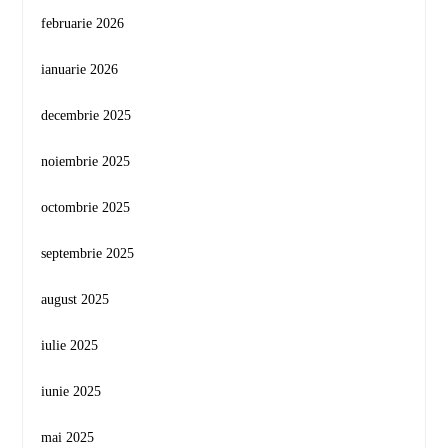
februarie 2026
ianuarie 2026
decembrie 2025
noiembrie 2025
octombrie 2025
septembrie 2025
august 2025
iulie 2025
iunie 2025
mai 2025