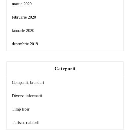
martie 2020
februarie 2020
ianuarie 2020
decembrie 2019
Categorii
Companii, branduri
Diverse informatii
Timp liber
Turism, calatorii