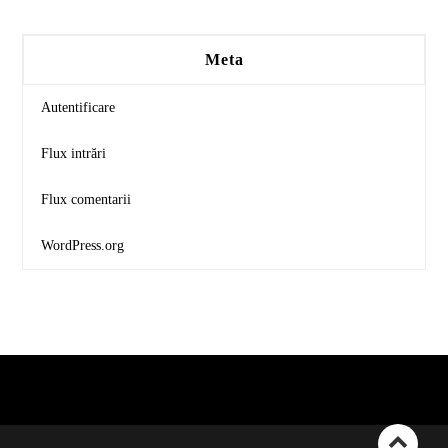
Meta
Autentificare
Flux intrări
Flux comentarii
WordPress.org