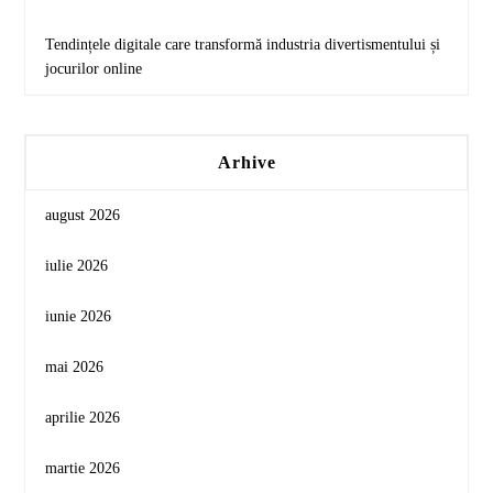
Tendințele digitale care transformă industria divertismentului și
jocurilor online
Arhive
august 2026
iulie 2026
iunie 2026
mai 2026
aprilie 2026
martie 2026