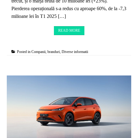
trecut, și o marjă brută de 10 milioane lei (+23%).
Pierderea operațională s-a redus cu aproape 60%, de la -7,3
milioane lei în T1 2025 […]
READ MORE
Posted in
Companii, branduri
,
Diverse informatii