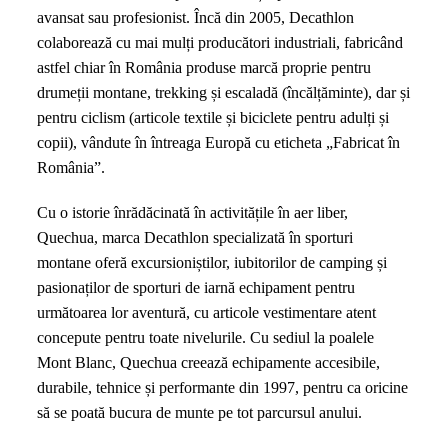
avansat sau profesionist. Încă din 2005, Decathlon
colaborează cu mai mulți producători industriali, fabricând
astfel chiar în România produse marcă proprie pentru
drumeții montane, trekking și escaladă (încălțăminte), dar și
pentru ciclism (articole textile și biciclete pentru adulți și
copii), vândute în întreaga Europă cu eticheta „Fabricat în
România”.
Cu o istorie înrădăcinată în activitățile în aer liber,
Quechua, marca Decathlon specializată în sporturi
montane oferă excursioniștilor, iubitorilor de camping și
pasionaților de sporturi de iarnă echipament pentru
următoarea lor aventură, cu articole vestimentare atent
concepute pentru toate nivelurile. Cu sediul la poalele
Mont Blanc, Quechua creează echipamente accesibile,
durabile, tehnice și performante din 1997, pentru ca oricine
să se poată bucura de munte pe tot parcursul anului.