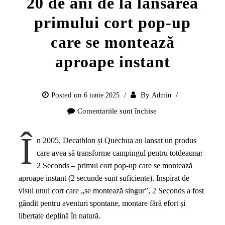
20 de ani de la lansarea
primului cort pop-up
care se montează
aproape instant
Posted on
By
6 iunie 2025
Admin
Comentariile sunt închise
pentru
20
Î
de
n 2005, Decathlon și Quechua au lansat un produs
ani
care avea să transforme campingul pentru totdeauna:
de
2 Seconds – primul cort pop-up care se montează
la
aproape instant (2 secunde sunt suficiente). Inspirat de
lansarea
visul unui cort care „se montează singur”, 2 Seconds a fost
primului
gândit pentru aventuri spontane, montare fără efort și
cort
libertate deplină în natură.
pop-