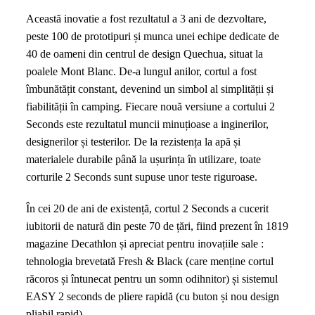
up
Această inovatie a fost rezultatul a 3 ani de dezvoltare,
care
peste 100 de prototipuri și munca unei echipe dedicate de
se
40 de oameni din centrul de design Quechua, situat la
montează
poalele Mont Blanc. De-a lungul anilor, cortul a fost
aproape
îmbunătățit constant, devenind un simbol al simplității și
instant
fiabilității în camping. Fiecare nouă versiune a cortului 2
Seconds este rezultatul muncii minuțioase a inginerilor,
designerilor și testerilor. De la rezistența la apă și
materialele durabile până la ușurința în utilizare, toate
corturile 2 Seconds sunt supuse unor teste riguroase.
În cei 20 de ani de existență, cortul 2 Seconds a cucerit
iubitorii de natură din peste 70 de țări, fiind prezent în 1819
magazine Decathlon și apreciat pentru inovațiile sale :
tehnologia brevetată Fresh & Black (care menține cortul
răcoros și întunecat pentru un somn odihnitor) și sistemul
EASY 2 seconds de pliere rapidă (cu buton și nou design
pliabil rapid).