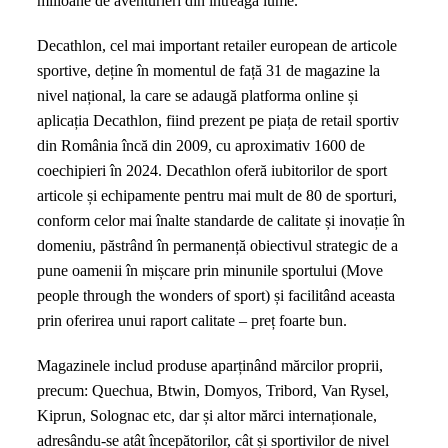
milioane de aventurieri din întreaga lume.
Decathlon, cel mai important retailer european de articole
sportive, deține în momentul de față 31 de magazine la
nivel național, la care se adaugă platforma online și
aplicația Decathlon, fiind prezent pe piața de retail sportiv
din România încă din 2009, cu aproximativ 1600 de
coechipieri în 2024. Decathlon oferă iubitorilor de sport
articole și echipamente pentru mai mult de 80 de sporturi,
conform celor mai înalte standarde de calitate și inovație în
domeniu, păstrând în permanență obiectivul strategic de a
pune oamenii în mișcare prin minunile sportului (Move
people through the wonders of sport) și facilitând aceasta
prin oferirea unui raport calitate – preț foarte bun.
Magazinele includ produse aparținând mărcilor proprii,
precum: Quechua, Btwin, Domyos, Tribord, Van Rysel,
Kiprun, Solognac etc, dar și altor mărci internaționale,
adresându-se atât începătorilor, cât și sportivilor de nivel