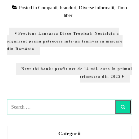
Posted in
Companii, branduri
,
Diverse informatii
,
Timp
liber
Navigare
Previous
Previous
Lansarea Disco Tropical: Nostalgia a
în
post:
organizat prima petrecere într-un tramvai în mișcare
articole
din România
Next
Next
tbi bank: profit net de 14 mil. euro în primul
post:
trimestru din 2025
Search
Categorii