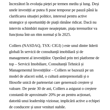
încrezători în evoluția pieței pe termen mediu și lung. Deși
unele investiții ar putea fi puse temporar pe pauză până la
clarificarea situației politice, interesul pentru active
strategice și oportunități de piață rămâne ridicat. Dacă nu
intervin schimbări majore neașteptate, piața terenurilor va
funcționa într-un ritm normal și în 2025.
Colliers (NASDAQ, TSX: CIGI) ) este unul dintre liderii
globali în servicii de consultanță imobiliară și de
management al investițiilor. Operând prin trei platforme de
top – Servicii Imobiliare, Consultanță Tehnică și
Managementul Investițiilor – Colliers se bazează pe un
model de afaceri solid, o cultură antreprenorială și o
filosofie unică de parteneriat care generează creștere și
valoare. De peste 30 de ani, Colliers a asigurat o creștere
constantă de aproximativ 20% pe an pentru acționari,
datorită unui leadership vizionar, implicării active a echipei
de conducere și unor venituri stabile.