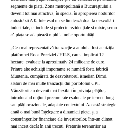
segmente de piață. Zona metropolitană a Bucureștiului a
devenit tot mai atractivă, în special în apropierea nodurilor
autostrăzii A 0. Interesul nu se limitează doar la dezvoltări
industriale, ci include și proiecte rezidențiale și mixte, semn
că piața se adaptează rapid la noile oportunități.
„Cea mai reprezentativă tranzacție a anului a fost achiziția
platformei Roca Preciziei / HILS, care a implicat 12
hectare, evaluate la aproximativ 24 milioane de euro.
Printre alte achiziții importante se numără fosta fabrică
Muntenia, cumpărată de dezvoltatorul israelian Dimri,
alături de mai multe tranzacții din portofoliul CPI.
Vânzătorii au devenit mai flexibili în privința plăților,
introducând opțiuni precum rate eșalonate pe termen lung
sau plăți ocazionale, adaptate contextului. Această strategie
arată o mai bună înțelegere a dinamicii pieței și a
constrângerilor financiare ale investitorilor, într-un climat
mai incert decât în anii trecuți. Prețurile terenurilor au