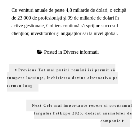
Cu venituri anuale de peste 4,8 miliarde de dolari, o echipă
de 23.000 de profesioniști și 99 de miliarde de dolari în
active gestionate, Colliers continuă să sprijine succesul
clienților, investitorilor și angajaților săi la nivel global.
Posted in
Diverse informatii
Navigare
Previous
Previous
Tot mai puțini români își permit să
în
post:
cumpere locuințe, închirierea devine alternativa pe
articole
termen lung
Next
Next
Cele mai importante repere și programul
post:
târgului PetExpo 2025, dedicat animalelor de
companie