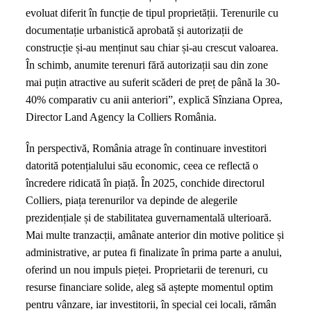
evoluat diferit în funcție de tipul proprietății. Terenurile cu
documentație urbanistică aprobată și autorizații de
construcție și-au menținut sau chiar și-au crescut valoarea.
În schimb, anumite terenuri fără autorizații sau din zone
mai puțin atractive au suferit scăderi de preț de până la 30-
40% comparativ cu anii anteriori”, explică Sînziana Oprea,
Director Land Agency la Colliers România.
În perspectivă, România atrage în continuare investitori
datorită potențialului său economic, ceea ce reflectă o
încredere ridicată în piață. În 2025, conchide directorul
Colliers, piața terenurilor va depinde de alegerile
prezidențiale și de stabilitatea guvernamentală ulterioară.
Mai multe tranzacții, amânate anterior din motive politice și
administrative, ar putea fi finalizate în prima parte a anului,
oferind un nou impuls pieței. Proprietarii de terenuri, cu
resurse financiare solide, aleg să aștepte momentul optim
pentru vânzare, iar investitorii, în special cei locali, rămân