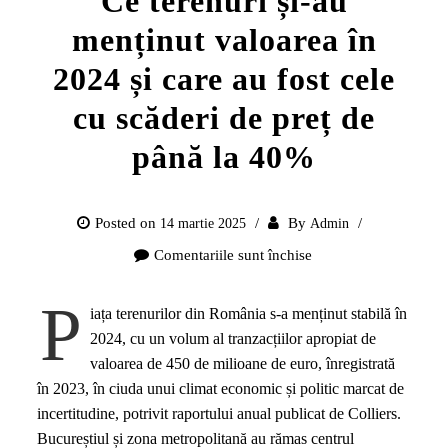
Ce terenuri și-au
menținut valoarea în
2024 și care au fost cele
cu scăderi de preț de
până la 40%
Posted on
By
14 martie 2025
Admin
Comentariile sunt închise
pentru
Ce
P
terenuri
iața terenurilor din România s-a menținut stabilă în
și-
2024, cu un volum al tranzacțiilor apropiat de
au
valoarea de 450 de milioane de euro, înregistrată
menținut
în 2023, în ciuda unui climat economic și politic marcat de
valoarea
incertitudine, potrivit raportului anual publicat de Colliers.
în
Bucureștiul și zona metropolitană au rămas centrul