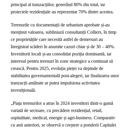
2024
principal al tranzacțiilor, generând 80% din total, iar
și
proiectele rezidențiale au reprezentat 70% dintre acestea.
care
au
Terenurile cu documentații de urbanism aprobate și-au
fost
menținut valoarea, subliniază consultanții Colliers, în timp
cele
ce proprietățile care necesită astfel de demersuri au
cu
înregistrat scăderi în anumite cazuri chiar și de 30 – 40%.
scăderi
Investitorii locali și-au consolidat poziția dominantă, iar
de
interesul pentru terenuri în zone strategice a continuat să
preț
crească. Pentru 2025, evoluția pieței va depinde de
de
stabilitatea guvernamentală post-alegeri, iar finalizarea unor
până
tranzacții amânate ar putea impulsiona activitatea
la
investițională.
40%
„Piața terenurilor a atras în 2024 investitori dintr-o gamă
variată de sectoare, cu precădere rezidențial, retail,
ospitalitate, medical, energie și agri-business. Comparativ
cu anii anteriori, se observă o creștere a ponderii Capitalei