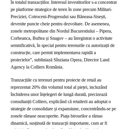
în totalul tranzacțiilor. Interesul investitorilor s-a concentrat
pe platforme strategice de teren în zone precum Militari-
Preciziei, Cotroceni-Progresului sau Băneasa-Sisești,
devenite puncte cheie pentru dezvoltare. De asemenea,
zonele metropolitane din Nordul Bucurestiului – Pipera,
Corbeanca, Buftea și Snagov – au înregistrat o activitate
semnificativă, în special pentru terenurile cu autorizații de
construcție, care permit implementarea rapidă a
proiectelor”, subliniază Sînziana Oprea, Director Land
Agency la Colliers România.
Tranzacțiile cu terenuri pentru proiecte de retail au
reprezentat 20% din volumul total al pieței, incluzând
închiderea unor înțelegeri de lungă durată, precizează
consultanții Colliers, explicând că retailerii au adoptat o
strategie de consolidare și expansiune, concentrându-se pe
zonele rămase neacoperite. Piața birourilor a rămas
dinamică, susținută de tranzacții importante, cum ar fi