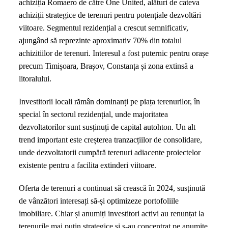
achiziția Romaero de către One United, alături de cateva
achiziții strategice de terenuri pentru potențiale dezvoltări
viitoare. Segmentul rezidențial a crescut semnificativ,
ajungând să reprezinte aproximativ 70% din totalul
achizitiilor de terenuri. Interesul a fost puternic pentru orașe
precum Timișoara, Brașov, Constanța și zona extinsă a
litoralului.
Investitorii locali rămân dominanți pe piața terenurilor, în
special în sectorul rezidențial, unde majoritatea
dezvoltatorilor sunt susținuți de capital autohton. Un alt
trend important este creșterea tranzacțiilor de consolidare,
unde dezvoltatorii cumpără terenuri adiacente proiectelor
existente pentru a facilita extinderi viitoare.
Oferta de terenuri a continuat să crească în 2024, susținută
de vânzători interesați să-și optimizeze portofoliile
imobiliare. Chiar și anumiți investitori activi au renunțat la
terenurile mai puțin strategice și s-au concentrat pe anumite