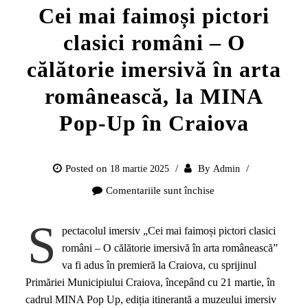
Cei mai faimoși pictori
clasici români – O
călătorie imersivă în arta
românească, la MINA
Pop-Up în Craiova
Posted on
By
18 martie 2025
Admin
Comentariile sunt închise
pentru
Cei
S
mai
pectacolul imersiv „Cei mai faimoși pictori clasici
faimoși
români – O călătorie imersivă în arta românească”
pictori
va fi adus în premieră la Craiova, cu sprijinul
clasici
Primăriei Municipiului Craiova, începând cu 21 martie, în
români
cadrul MINA Pop Up, ediția itinerantă a muzeului imersiv
–