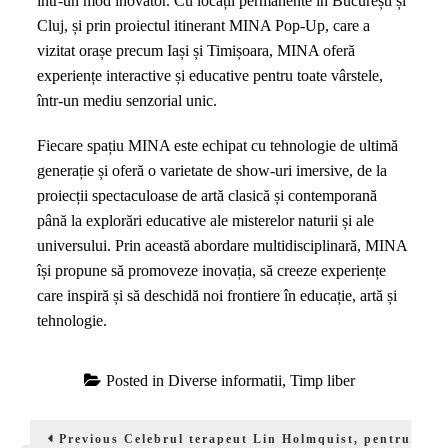
într-un mod inovator. Cu locații permanente în București și
Cluj, și prin proiectul itinerant MINA Pop-Up, care a
vizitat orașe precum Iași și Timișoara, MINA oferă
experiențe interactive și educative pentru toate vârstele,
într-un mediu senzorial unic.
Fiecare spațiu MINA este echipat cu tehnologie de ultimă
generație și oferă o varietate de show-uri imersive, de la
proiecții spectaculoase de artă clasică și contemporană
până la explorări educative ale misterelor naturii și ale
universului. Prin această abordare multidisciplinară, MINA
își propune să promoveze inovația, să creeze experiențe
care inspiră și să deschidă noi frontiere în educație, artă și
tehnologie.
Posted in
Diverse informatii
,
Timp liber
Navigare
Previous
Previous
Celebrul terapeut Lin Holmquist, pentru