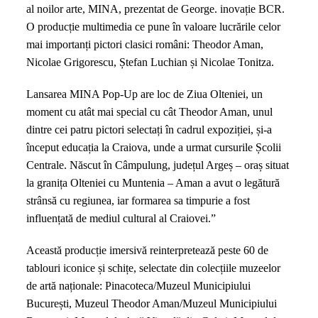
al noilor arte, MINA, prezentat de George. inovație BCR.
O
O producție multimedia ce pune în valoare lucrările celor
călătorie
mai importanți pictori clasici români: Theodor Aman,
imersivă
Nicolae Grigorescu, Ștefan Luchian și Nicolae Tonitza.
în
arta
Lansarea MINA Pop-Up are loc de Ziua Olteniei, un
românească,
moment cu atât mai special cu cât Theodor Aman, unul
la
dintre cei patru pictori selectați în cadrul expoziției, și-a
MINA
început educația la Craiova, unde a urmat cursurile Școlii
Pop-
Centrale. Născut în Câmpulung, județul Argeș – oraș situat
Up
la granița Olteniei cu Muntenia – Aman a avut o legătură
în
strânsă cu regiunea, iar formarea sa timpurie a fost
Craiova
influențată de mediul cultural al Craiovei.”
Această producție imersivă reinterpretează peste 60 de
tablouri iconice și schițe, selectate din colecțiile muzeelor
de artă naționale: Pinacoteca/Muzeul Municipiului
București, Muzeul Theodor Aman/Muzeul Municipiului