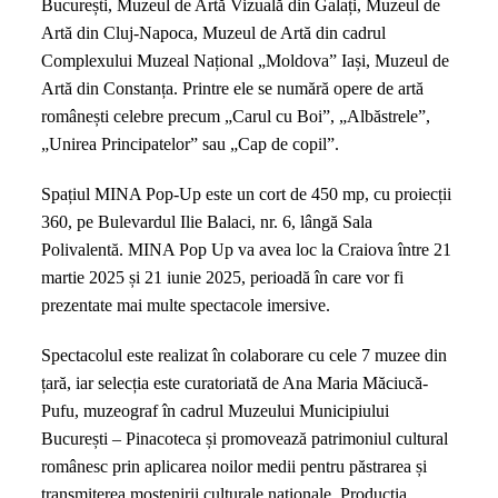
București, Muzeul de Artă Vizuală din Galați, Muzeul de
Artă din Cluj-Napoca, Muzeul de Artă din cadrul
Complexului Muzeal Național „Moldova” Iași, Muzeul de
Artă din Constanța. Printre ele se numără opere de artă
românești celebre precum „Carul cu Boi”, „Albăstrele”,
„Unirea Principatelor” sau „Cap de copil”.
Spațiul MINA Pop-Up este un cort de 450 mp, cu proiecții
360, pe Bulevardul Ilie Balaci, nr. 6, lângă Sala
Polivalentă. MINA Pop Up va avea loc la Craiova între 21
martie 2025 și 21 iunie 2025, perioadă în care vor fi
prezentate mai multe spectacole imersive.
Spectacolul este realizat în colaborare cu cele 7 muzee din
țară, iar selecția este curatoriată de Ana Maria Măciucă-
Pufu, muzeograf în cadrul Muzeului Municipiului
București – Pinacoteca și promovează patrimoniul cultural
românesc prin aplicarea noilor medii pentru păstrarea și
transmiterea moștenirii culturale naționale. Producția