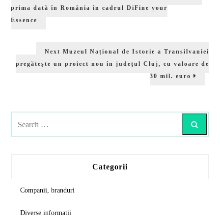
în
post:
prima dată în România în cadrul DiFine your
articole
Essence
Next
Next
Muzeul Național de Istorie a Transilvaniei
post:
pregătește un proiect nou în județul Cluj, cu valoare de
30 mil. euro
Search
Categorii
Companii, branduri
Diverse informatii