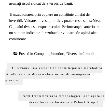
asumați riscul ridicat de a vă pierde banii.
Tranzacționarea prin copiere nu constituie un sfat de
investiții. Valoarea investițiilor dvs. poate crește sau scădea.
Capitalul dvs. este expus riscului. Performanțele anterioare
nu sunt un indicator al rezultatelor viitoare. Se aplică alte
comisioane.
Posted in
Companii, branduri
,
Diverse informatii
Navigare
Previous
Previous
Risc crescut de boală hepatică metabolică
în
post:
și tulburări cardiovasculare în caz de menopauză
articole
precoce
Next
Next
Implementarea metodologiei Lean ajută la
post:
dezvoltarea de business a Pehart Grup