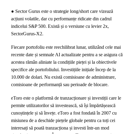
● Sector Gurus este o strategie long/short care vizează
acțiuni volatile, dar cu performanțe ridicate din cadrul
indicelui S&P 500. Există și o versiune cu levier 2x,
SectorGurus-X2.
Fiecare portofoliu este reechilibrat lunar, utilizând cele mai
recente date și semnale AI actualizate pentru a se asigura că
acestea rămân aliniate la condițiile pieței și la obiectivele
specifice ale portofoliului. Investițiile inițiale încep de la
10.000 de dolari. Nu există comisioane de administrare,
comisioane de performanță sau perioade de blocare.
eToro este o platformă de tranzacționare și investiții care le
permite utilizatorilor să investească, să își împărtășească
cunoștințele și să învețe. eToro a fost fondată în 2007 cu
misiunea de a deschide piețele globale pentru ca toți cei
interesați să poată tranzacționa și investi într-un mod