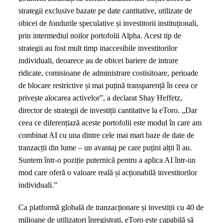
pe
strategii exclusive bazate pe date cantitative, utilizate de
inteligență
obicei de fondurile speculative și investitorii instituționali,
artificială
prin intermediul noilor portofolii Alpha. Acest tip de
strategii au fost mult timp inaccesibile investitorilor
individuali, deoarece au de obicei bariere de intrare
ridicate, comisioane de administrare costisitoare, perioade
de blocare restrictive și mai puțină transparență în ceea ce
privește alocarea activelor”, a declarat Shay Heffetz,
director de strategii de investiții cantitative la eToro. „Dar
ceea ce diferențiază aceste portofolii este modul în care am
combinat AI cu una dintre cele mai mari baze de date de
tranzacții din lume – un avantaj pe care puțini alții îl au.
Suntem într-o poziție puternică pentru a aplica AI într-un
mod care oferă o valoare reală și acționabilă investitorilor
individuali.”
Ca platformă globală de tranzacționare și investiții cu 40 de
milioane de utilizatori înregistrați, eToro este capabilă să