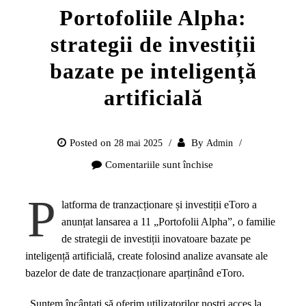
Portofoliile Alpha:
strategii de investiții
bazate pe inteligență
artificială
Posted on
By
28 mai 2025
Admin
Comentariile sunt închise
pentru
eToro
P
lansează
latforma de tranzacționare și investiții eToro a
Portofoliile
anunțat lansarea a 11 „Portofolii Alpha”, o familie
Alpha:
de strategii de investiții inovatoare bazate pe
strategii
inteligență artificială, create folosind analize avansate ale
de
bazelor de date de tranzacționare aparținând eToro.
investiții
bazate
„Suntem încântați să oferim utilizatorilor noștri acces la