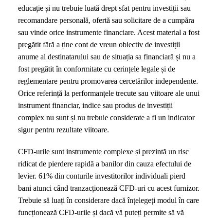
educație și nu trebuie luată drept sfat pentru investiții sau
recomandare personală, ofertă sau solicitare de a cumpăra
sau vinde orice instrumente financiare. Acest material a fost
pregătit fără a ține cont de vreun obiectiv de investiții
anume al destinatarului sau de situația sa financiară și nu a
fost pregătit în conformitate cu cerințele legale și de
reglementare pentru promovarea cercetărilor independente.
Orice referință la performanțele trecute sau viitoare ale unui
instrument financiar, indice sau produs de investiții
complex nu sunt și nu trebuie considerate a fi un indicator
sigur pentru rezultate viitoare.
CFD-urile sunt instrumente complexe și prezintă un risc
ridicat de pierdere rapidă a banilor din cauza efectului de
levier. 61% din conturile investitorilor individuali pierd
bani atunci când tranzacționează CFD-uri cu acest furnizor.
Trebuie să luați în considerare dacă înțelegeți modul în care
funcționează CFD-urile și dacă vă puteți permite să vă