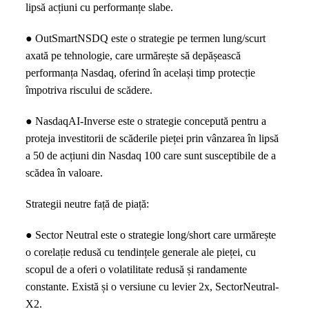
lipsă acțiuni cu performanțe slabe.
● OutSmartNSDQ este o strategie pe termen lung/scurt
axată pe tehnologie, care urmărește să depășească
performanța Nasdaq, oferind în același timp protecție
împotriva riscului de scădere.
● NasdaqAI-Inverse este o strategie concepută pentru a
proteja investitorii de scăderile pieței prin vânzarea în lipsă
a 50 de acțiuni din Nasdaq 100 care sunt susceptibile de a
scădea în valoare.
Strategii neutre față de piață:
● Sector Neutral este o strategie long/short care urmărește
o corelație redusă cu tendințele generale ale pieței, cu
scopul de a oferi o volatilitate redusă și randamente
constante. Există și o versiune cu levier 2x, SectorNeutral-
X2.