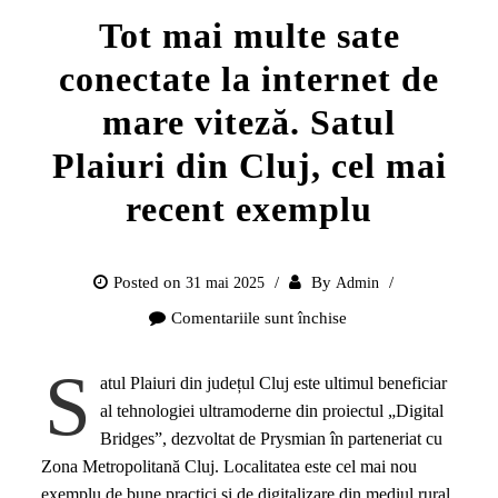
Tot mai multe sate
conectate la internet de
mare viteză. Satul
Plaiuri din Cluj, cel mai
recent exemplu
Posted on
By
31 mai 2025
Admin
Comentariile sunt închise
pentru
Tot
S
mai
atul Plaiuri din județul Cluj este ultimul beneficiar
multe
al tehnologiei ultramoderne din proiectul „Digital
sate
Bridges”, dezvoltat de Prysmian în parteneriat cu
conectate
Zona Metropolitană Cluj. Localitatea este cel mai nou
la
exemplu de bune practici și de digitalizare din mediul rural.