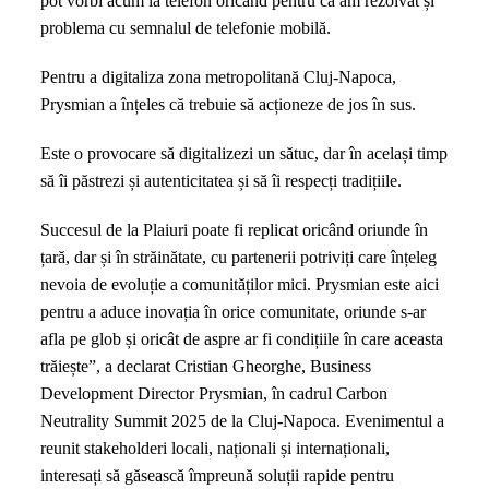
pot vorbi acum la telefon oricând pentru că am rezolvat și
problema cu semnalul de telefonie mobilă.
Pentru a digitaliza zona metropolitană Cluj-Napoca,
Prysmian a înțeles că trebuie să acționeze de jos în sus.
Este o provocare să digitalizezi un sătuc, dar în același timp
să îi păstrezi și autenticitatea și să îi respecți tradițiile.
Succesul de la Plaiuri poate fi replicat oricând oriunde în
țară, dar și în străinătate, cu partenerii potriviți care înțeleg
nevoia de evoluție a comunităților mici. Prysmian este aici
pentru a aduce inovația în orice comunitate, oriunde s-ar
afla pe glob și oricât de aspre ar fi condițiile în care aceasta
trăiește”, a declarat Cristian Gheorghe, Business
Development Director Prysmian, în cadrul Carbon
Neutrality Summit 2025 de la Cluj-Napoca. Evenimentul a
reunit stakeholderi locali, naționali și internaționali,
interesați să găsească împreună soluții rapide pentru