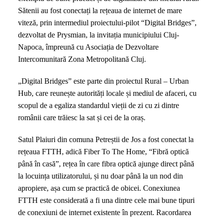
internet
Sătenii au fost conectați la rețeaua de internet de mare
de
viteză, prin intermediul proiectului-pilot “Digital Bridges”,
mare
dezvoltat de Prysmian, la invitația municipiului Cluj-
viteză.
Napoca, împreună cu Asociația de Dezvoltare
Satul
Intercomunitară Zona Metropolitană Cluj.
Plaiuri
din
„Digital Bridges” este parte din proiectul Rural – Urban
Cluj,
Hub, care reunește autorități locale și mediul de afaceri, cu
cel
scopul de a egaliza standardul vieții de zi cu zi dintre
mai
românii care trăiesc la sat și cei de la oraș.
recent
exemplu
Satul Plaiuri din comuna Petreștii de Jos a fost conectat la
rețeaua FTTH, adică Fiber To The Home, “Fibră optică
până în casă”, rețea în care fibra optică ajunge direct până
la locuința utilizatorului, și nu doar până la un nod din
apropiere, așa cum se practică de obicei. Conexiunea
FTTH este considerată a fi una dintre cele mai bune tipuri
de conexiuni de internet existente în prezent. Racordarea