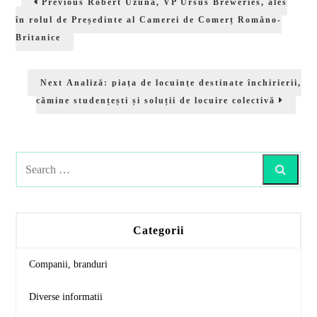
Previous
Robert Uzună, VP Ursus Breweries, ales
în
post:
în rolul de Președinte al Camerei de Comerț Româno-
articole
Britanice
Next
Next
Analiză: piața de locuințe destinate închirierii,
post:
cămine studențești și soluții de locuire colectivă
Search
Categorii
Companii, branduri
Diverse informatii