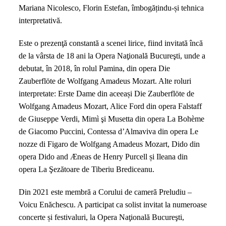
Mariana Nicolesco, Florin Estefan, îmbogățindu-și tehnica
interpretativă.
Este o prezenţă constantă a scenei lirice, fiind invitată încă
de la vârsta de 18 ani la Opera Naţională Bucureşti, unde a
debutat, în 2018, în rolul Pamina, din opera Die
Zauberflöte de Wolfgang Amadeus Mozart. Alte roluri
interpretate: Erste Dame din aceeași Die Zauberflöte de
Wolfgang Amadeus Mozart, Alice Ford din opera Falstaff
de Giuseppe Verdi, Mimì şi Musetta din opera La Bohème
de Giacomo Puccini, Contessa d’Almaviva din opera Le
nozze di Figaro de Wolfgang Amadeus Mozart, Dido din
opera Dido and Æneas de Henry Purcell și Ileana din
opera La Şezătoare de Tiberiu Brediceanu.
Din 2021 este membră a Corului de cameră Preludiu –
Voicu Enăchescu. A participat ca solist invitat la numeroase
concerte și festivaluri, la Opera Naţională Bucureşti,