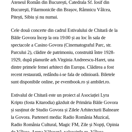
Ateneul Român din București, Catedrala Sf. Iosif din
Bucureşti, Filarmonicile din Brașov, Râmnicu Vâlcea,
Pitești, Sibiu și nu numai.
Cele două concerte din cadrul Estivalului de Chitară de la
Băile Govora încep la ora 19:00 și au loc în sala de
spectacole a Casino Govora (Cinematograful Parc, str.
Parcului 2), clădire de patrimoniu, construită între 1928-
1929, după planurile arh.Virginia Andreescu-Haret, una
dintre primele femei arhitect din Europa. Clădirea a fost
recent restaurată, redându-i-se fala de odinioară. Biletele
sunt disponibile online, pe eventbook.ro și ambilet.ro.
Estivalul de Chitară este un proiect al Asociației Lyra
Kripto (fosta Kitarodia) găzduit de Primăria Băile Govora
și susținut de Studio Govora și Zilele Arhitecturii Balneare
la Govora. Parteneri media: Radio România Muzical,
Radio România Cultural, Magic FM, Zile și Nopți, Opinia
de Vâlcea, Arena Vălceană, valceainfo.ro, Vâlcea