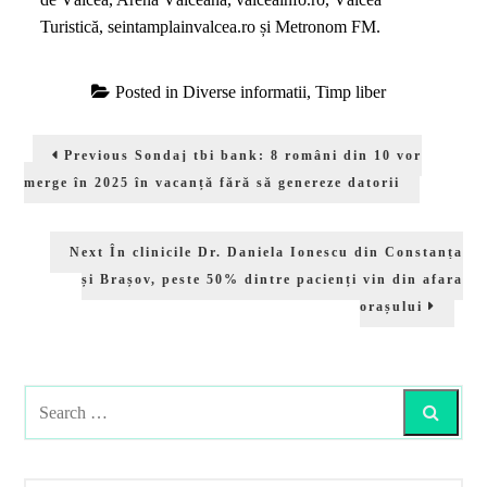
Turistică, seintamplainvalcea.ro și Metronom FM.
Posted in
Diverse informatii
,
Timp liber
Navigare
Previous
Previous
Sondaj tbi bank: 8 români din 10 vor
în
post:
merge în 2025 în vacanță fără să genereze datorii
articole
Next
Next
În clinicile Dr. Daniela Ionescu din Constanța
post:
și Brașov, peste 50% dintre pacienți vin din afara
orașului
Search