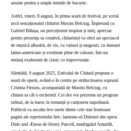
anume pentru a umple inimile de bucurie.
scenă
la
Astfel, vineri, 8 august, în prima seară de festival, pe scenă
Estival
urcă senzaționalul chitarist Maxim Belciug. Împreună cu
de
Gabriel Bălașa, un percuționist inspirat și isteț, apreciat
Chitară,
pentru prezența sa creativă, chitaristul va oferi un spectacol
la
de muzică albastră, de vis, cu valsuri și tangouri, cu dansuri
Băile
latino-americane și exotisme pline de culoare, într-un
Govora
melanj exuberant de clasic cu improvizație.
Sâmbătă, 9 august 2025, Estivalul de Chitară propune o
seară de operă, având-o în centru pe strălucitoarea soprană
Cristina Fieraru, acompaniată de Maxim Belciug, cu
chitara sa cât o orchestră. Cei doi vor prezenta un program
rafinat, de la baroc la romanță și canțoneta napolitană.
Publicul va asculta live unele dintre cele mai frumoase
pagini ale repertoriului liric: lamento-ul Didonei din opera
Dido and Æneas de Henry Purcell, madrigalul Amarilli,