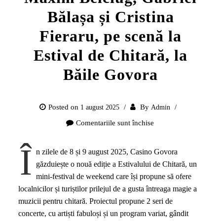
Bălașa și Cristina
Fieraru, pe scenă la
Estival de Chitară, la
Băile Govora
Posted on
By
1 august 2025
Admin
Comentariile sunt închise
pentru
Maxim
Î
Belciug,
n zilele de 8 și 9 august 2025, Casino Govora
Gabriel
găzduiește o nouă ediție a Estivalului de Chitară, un
Bălașa
mini-festival de weekend care își propune să ofere
și
localnicilor și turiștilor prilejul de a gusta întreaga magie a
Cristina
muzicii pentru chitară. Proiectul propune 2 seri de
Fieraru,
concerte, cu artiști fabuloși și un program variat, gândit
pe