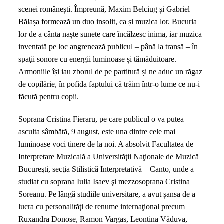
scenei românești. Împreună, Maxim Belciug și Gabriel
Bălașa formează un duo insolit, ca și muzica lor. Bucuria
lor de a cânta naște sunete care încălzesc inima, iar muzica
inventată pe loc angrenează publicul – până la transă – în
spaţii sonore cu energii luminoase și tămăduitoare.
Armoniile își iau zborul de pe partitură și ne aduc un răgaz
de copilărie, în pofida faptului că trăim într-o lume ce nu-i
făcută pentru copii.
Soprana Cristina Fieraru, pe care publicul o va putea
asculta sâmbătă, 9 august, este una dintre cele mai
luminoase voci tinere de la noi. A absolvit Facultatea de
Interpretare Muzicală a Universităţii Naţionale de Muzică
Bucureşti, secţia Stilistică Interpretativă – Canto, unde a
studiat cu soprana Iulia Isaev şi mezzosoprana Cristina
Soreanu. Pe lângă studiile universitare, a avut șansa de a
lucra cu personalităţi de renume internaţional precum
Ruxandra Donose, Ramon Vargas, Leontina Văduva,