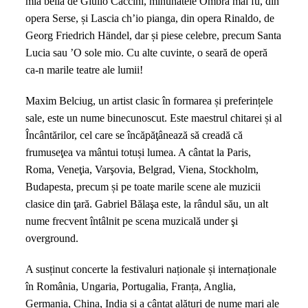
mia bella de Giulio Caccini, minunatele Ombra mai fù, din
opera Serse, și Lascia ch’io pianga, din opera Rinaldo, de
Georg Friedrich Händel, dar și piese celebre, precum Santa
Lucia sau ’O sole mio. Cu alte cuvinte, o seară de operă
ca-n marile teatre ale lumii!
Maxim Belciug, un artist clasic în formarea și preferințele
sale, este un nume binecunoscut. Este maestrul chitarei și al
Încântărilor, cel care se încăpăţânează să creadă că
frumuseţea va mântui totuși lumea. A cântat la Paris,
Roma, Veneţia, Varşovia, Belgrad, Viena, Stockholm,
Budapesta, precum și pe toate marile scene ale muzicii
clasice din ţară. Gabriel Bălaşa este, la rândul său, un alt
nume frecvent întâlnit pe scena muzicală under şi
overground.
A susținut concerte la festivaluri naționale și internaționale
în România, Ungaria, Portugalia, Franța, Anglia,
Germania, China, India și a cântat alături de nume mari ale