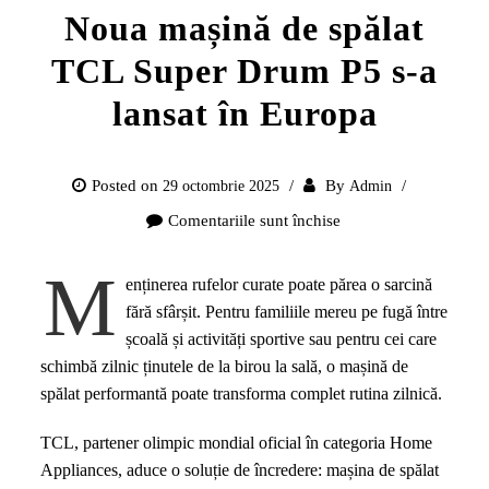
Noua mașină de spălat
TCL Super Drum P5 s-a
lansat în Europa
Posted on
By
29 octombrie 2025
Admin
Comentariile sunt închise
pentru
Noua
M
mașină
enținerea rufelor curate poate părea o sarcină
de
fără sfârșit. Pentru familiile mereu pe fugă între
spălat
școală și activități sportive sau pentru cei care
TCL
schimbă zilnic ținutele de la birou la sală, o mașină de
Super
spălat performantă poate transforma complet rutina zilnică.
Drum
P5
TCL, partener olimpic mondial oficial în categoria Home
s-
Appliances, aduce o soluție de încredere: mașina de spălat
a