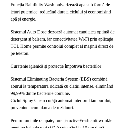
Funcția Rainfinity Wash pulverizează apa sub formă de
jeturi puternice, reducând durata ciclului și economisind
apă și energie.
Sistemul Auto Dose dozează automat cantitatea optimă de
detergent și balsam, iar conectivitatea Wi-Fi prin aplicația
TCL Home permite controlul complet al mașinii direct de
pe telefon.
Curățenie igienică și protecție împotriva bacteriilor
Sistemul Eliminating Bacteria System (EBS) combină
aburul la temperatură ridicată cu clătiri intense, eliminând
99,99% dintre bacteriile comune.
Ciclul Spray Clean curăță automat interiorul tamburului,
prevenind acumularea de reziduuri.
Pentru familiile ocupate, funcția activeFresh anti-wrinkle
menține hainele moi și fără cute până la 10 ore după