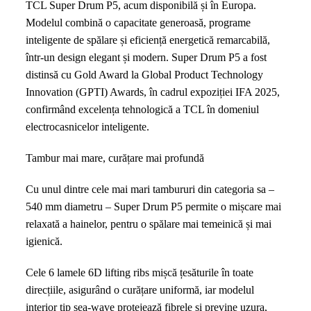
TCL Super Drum P5, acum disponibilă și în Europa.
lansat
Modelul combină o capacitate generoasă, programe
în
inteligente de spălare și eficiență energetică remarcabilă,
Europa
într-un design elegant și modern. Super Drum P5 a fost
distinsă cu Gold Award la Global Product Technology
Innovation (GPTI) Awards, în cadrul expoziției IFA 2025,
confirmând excelența tehnologică a TCL în domeniul
electrocasnicelor inteligente.
Tambur mai mare, curățare mai profundă
Cu unul dintre cele mai mari tambururi din categoria sa –
540 mm diametru – Super Drum P5 permite o mișcare mai
relaxată a hainelor, pentru o spălare mai temeinică și mai
igienică.
Cele 6 lamele 6D lifting ribs mișcă țesăturile în toate
direcțiile, asigurând o curățare uniformă, iar modelul
interior tip sea-wave protejează fibrele și previne uzura,