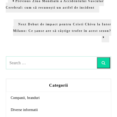
Previous
Ziua Mondială a Accidentului Vascular
în
post:
Cerebral: cum să recunoști un astfel de incident
articole
Next
Next
Debut de impact pentru Cristi Chivu la Inter
post:
Milano: Ce șanse are să câștige trofee în acest sezon?
Search
Categorii
Companii, branduri
Diverse informatii