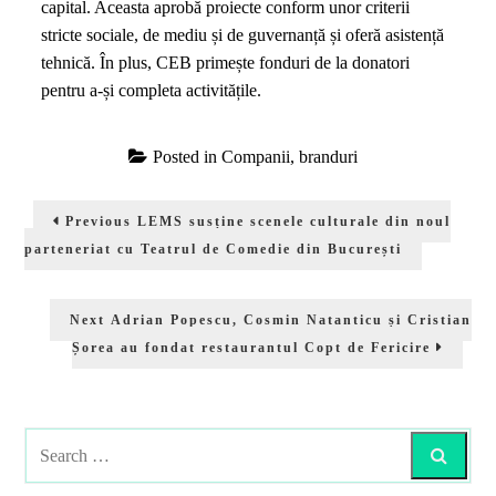
capital. Aceasta aprobă proiecte conform unor criterii
stricte sociale, de mediu și de guvernanță și oferă asistență
tehnică. În plus, CEB primește fonduri de la donatori
pentru a-și completa activitățile.
Posted in
Companii, branduri
Navigare
Previous
Previous
LEMS susține scenele culturale din noul
în
post:
parteneriat cu Teatrul de Comedie din București
articole
Next
Next
Adrian Popescu, Cosmin Natanticu și Cristian
post:
Șorea au fondat restaurantul Copt de Fericire
Search