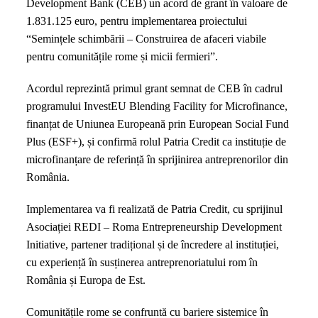
Development Bank (CEB) un acord de grant în valoare de
comunitățile
1.831.125 euro, pentru implementarea proiectului
rome
“Semințele schimbării – Construirea de afaceri viabile
pot
pentru comunitățile rome și micii fermieri”.
beneficia
de
Acordul reprezintă primul grant semnat de CEB în cadrul
finanțare
programului InvestEU Blending Facility for Microfinance,
specială
finanțat de Uniunea Europeană prin European Social Fund
de
Plus (ESF+), și confirmă rolul Patria Credit ca instituție de
la
microfinanțare de referință în sprijinirea antreprenorilor din
Patria
România.
Credit
Implementarea va fi realizată de Patria Credit, cu sprijinul
Asociației REDI – Roma Entrepreneurship Development
Initiative, partener tradițional și de încredere al instituției,
cu experiență în susținerea antreprenoriatului rom în
România și Europa de Est.
Comunitățile rome se confruntă cu bariere sistemice în