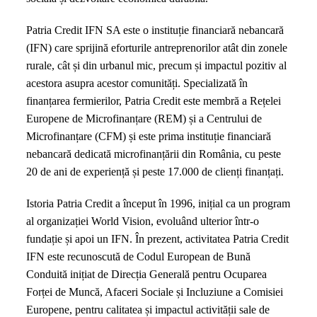
Patria Credit IFN SA este o instituție financiară nebancară
(IFN) care sprijină eforturile antreprenorilor atât din zonele
rurale, cât și din urbanul mic, precum și impactul pozitiv al
acestora asupra acestor comunități. Specializată în
finanțarea fermierilor, Patria Credit este membră a Rețelei
Europene de Microfinanțare (REM) și a Centrului de
Microfinanțare (CFM) și este prima instituție financiară
nebancară dedicată microfinanțării din România, cu peste
20 de ani de experiență și peste 17.000 de clienți finanțați.
Istoria Patria Credit a început în 1996, inițial ca un program
al organizației World Vision, evoluând ulterior într-o
fundație și apoi un IFN. În prezent, activitatea Patria Credit
IFN este recunoscută de Codul European de Bună
Conduită inițiat de Direcția Generală pentru Ocuparea
Forței de Muncă, Afaceri Sociale și Incluziune a Comisiei
Europene, pentru calitatea și impactul activității sale de