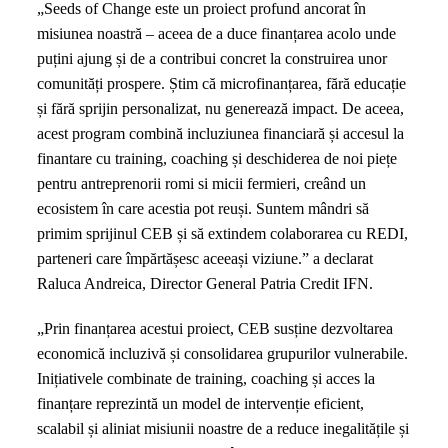
„Seeds of Change este un proiect profund ancorat în
misiunea noastră – aceea de a duce finanțarea acolo unde
puțini ajung și de a contribui concret la construirea unor
comunități prospere. Știm că microfinanțarea, fără educație
și fără sprijin personalizat, nu generează impact. De aceea,
acest program combină incluziunea financiară și accesul la
finantare cu training, coaching și deschiderea de noi piețe
pentru antreprenorii romi si micii fermieri, creând un
ecosistem în care acestia pot reuși. Suntem mândri să
primim sprijinul CEB și să extindem colaborarea cu REDI,
parteneri care împărtășesc aceeași viziune.” a declarat
Raluca Andreica, Director General Patria Credit IFN.
„Prin finanțarea acestui proiect, CEB susține dezvoltarea
economică incluzivă și consolidarea grupurilor vulnerabile.
Inițiativele combinate de training, coaching și acces la
finanțare reprezintă un model de intervenție eficient,
scalabil și aliniat misiunii noastre de a reduce inegalitățile și