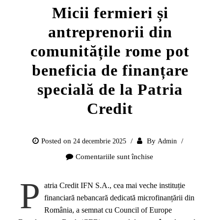
Micii fermieri și
antreprenorii din
comunitățile rome pot
beneficia de finanțare
specială de la Patria
Credit
Posted on
By
24 decembrie 2025
Admin
Comentariile sunt închise
pentru
Micii
P
fermieri
atria Credit IFN S.A., cea mai veche instituție
și
financiară nebancară dedicată microfinanțării din
antreprenorii
România, a semnat cu Council of Europe
din