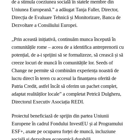
de a stimula coeziunea socială în statele membre din
Uniunea Europeană.” a adăugat Tanja Faller, Director,
Direcția de Evaluare Tehnică și Monitorizare, Banca de
Dezvoltare a Consiliului Europei.
„Prin această inițiativă, continuăm munca începută în
comunitățile rome – aceea de a identifica antreprenorii cu
potențial, de a-i sprijini să se formalizeze, să crească și să
creeze locuri de muncă în comunitățile lor. Seeds of
Change ne permite să combinăm experiența noastră de
lucru direct în teren cu accesul la finanțarea oferită de
Patria Credit, astfel încât să oferim un pachet complet,
adaptat realităților locale” a completat Petrică Dulgheru,
Directorul Executiv Asociația REDI.
Proiectul beneficiază de sprijin din partea Uniunii
Europene în cadrul Fondului InvestEU și al Programului
ESF+, axate pe ocuparea forței de muncă, incluziune
socială și dezvoltare economică durabilă.