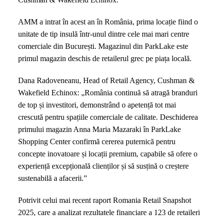
bijuterii:
primul
AMM a intrat în acest an în România, prima locație fiind o
magazin
unitate de tip insulă într-unul dintre cele mai mari centre
deschis
comerciale din București. Magazinul din ParkLake este
în
primul magazin deschis de retailerul grec pe piața locală.
România
Dana Radoveneanu, Head of Retail Agency, Cushman &
Wakefield Echinox: „România continuă să atragă branduri
de top și investitori, demonstrând o apetență tot mai
crescută pentru spațiile comerciale de calitate. Deschiderea
primului magazin Anna Maria Mazaraki în ParkLake
Shopping Center confirmă cererea puternică pentru
concepte inovatoare și locații premium, capabile să ofere o
experiență excepțională clienților și să susțină o creștere
sustenabilă a afacerii.”
Potrivit celui mai recent raport Romania Retail Snapshot
2025, care a analizat rezultatele financiare a 123 de retaileri