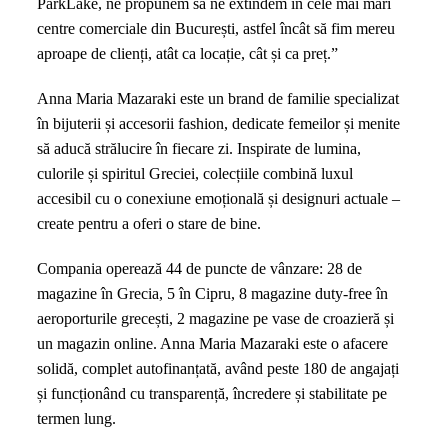
ParkLake, ne propunem să ne extindem în cele mai mari
centre comerciale din București, astfel încât să fim mereu
aproape de clienți, atât ca locație, cât și ca preț.”
Anna Maria Mazaraki este un brand de familie specializat
în bijuterii și accesorii fashion, dedicate femeilor și menite
să aducă strălucire în fiecare zi. Inspirate de lumina,
culorile și spiritul Greciei, colecțiile combină luxul
accesibil cu o conexiune emoțională și designuri actuale –
create pentru a oferi o stare de bine.
Compania operează 44 de puncte de vânzare: 28 de
magazine în Grecia, 5 în Cipru, 8 magazine duty-free în
aeroporturile grecești, 2 magazine pe vase de croazieră și
un magazin online. Anna Maria Mazaraki este o afacere
solidă, complet autofinanțată, având peste 180 de angajați
și funcționând cu transparență, încredere și stabilitate pe
termen lung.