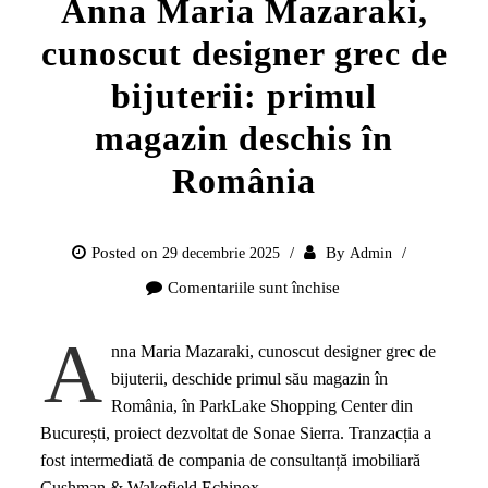
Anna Maria Mazaraki,
cunoscut designer grec de
bijuterii: primul
magazin deschis în
România
Posted on
By
29 decembrie 2025
Admin
Comentariile sunt închise
pentru
Anna
A
Maria
nna Maria Mazaraki, cunoscut designer grec de
Mazaraki,
bijuterii, deschide primul său magazin în
cunoscut
România, în ParkLake Shopping Center din
designer
București, proiect dezvoltat de Sonae Sierra. Tranzacția a
grec
fost intermediată de compania de consultanță imobiliară
de
Cushman & Wakefield Echinox.