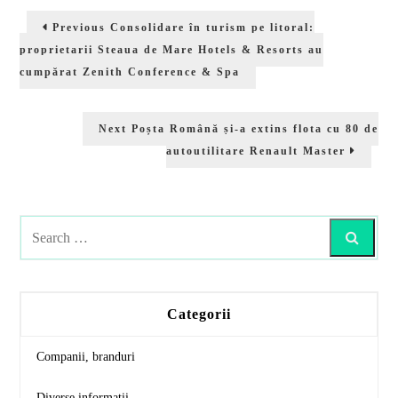
Navigare
Previous
Previous
Consolidare în turism pe litoral:
în
post:
proprietarii Steaua de Mare Hotels & Resorts au
articole
cumpărat Zenith Conference & Spa
Next
Next
Poșta Română și-a extins flota cu 80 de
post:
autoutilitare Renault Master
Search
Categorii
Companii, branduri
Diverse informatii