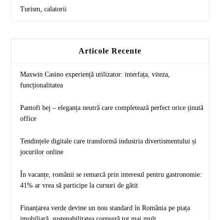
Turism, calatorii
Articole Recente
Maxwin Casino experiență utilizator: interfața, viteza,
funcționalitatea
Pantofi bej – eleganța neutră care completează perfect orice ținută
office
Tendințele digitale care transformă industria divertismentului și
jocurilor online
În vacanțe, românii se remarcă prin interesul pentru gastronomie:
41% ar vrea să participe la cursuri de gătit
Finanțarea verde devine un nou standard în România pe piața
imobiliară, sustenabilitatea contează tot mai mult