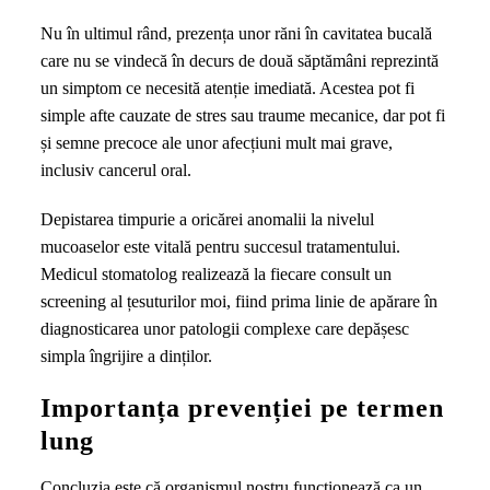
Nu în ultimul rând, prezența unor răni în cavitatea bucală
care nu se vindecă în decurs de două săptămâni reprezintă
un simptom ce necesită atenție imediată. Acestea pot fi
simple afte cauzate de stres sau traume mecanice, dar pot fi
și semne precoce ale unor afecțiuni mult mai grave,
inclusiv cancerul oral.
Depistarea timpurie a oricărei anomalii la nivelul
mucoaselor este vitală pentru succesul tratamentului.
Medicul stomatolog realizează la fiecare consult un
screening al țesuturilor moi, fiind prima linie de apărare în
diagnosticarea unor patologii complexe care depășesc
simpla îngrijire a dinților.
Importanța prevenției pe termen
lung
Concluzia este că organismul nostru funcționează ca un