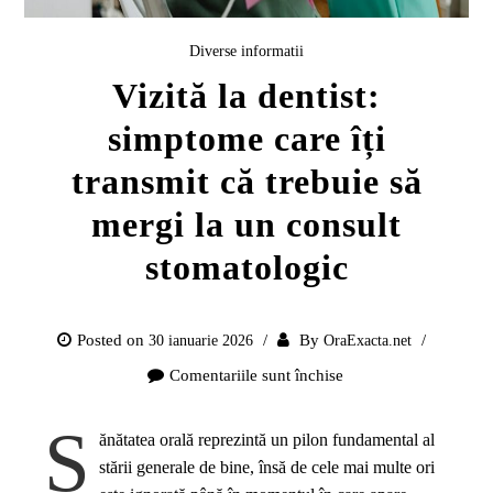
Diverse informatii
Vizită la dentist:
simptome care îți
transmit că trebuie să
mergi la un consult
stomatologic
Posted on
By
30 ianuarie 2026
OraExacta.net
Comentariile sunt închise
pentru
Vizită
S
la
ănătatea orală reprezintă un pilon fundamental al
dentist:
stării generale de bine, însă de cele mai multe ori
simptome