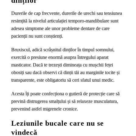
dinților
Durerile de cap frecvente, durerile de urechi sau tensiunea
resimțită la nivelul articulației temporo-mandibulare sunt
adesea simptome ale unor probleme dentare de care
pacienții nu sunt conștienți.
Bruxiscul, adică scrâșnitul dinților în timpul somnului,
exercită o presiune enormă asupra întregului aparat
masticator. Dacă te trezești dimineața cu mușchii feței
obosiți sau dacă observi că dinții tăi au marginile tocite și
transparente, este obligatoriu să ceri sfatul unui medic.
Acesta îți poate confecționa o gutieră de protecție care să
prevină distrugerea smalțului și să relaxeze musculatura,
prevenind astfel migrenele cronice.
Leziunile bucale care nu se
vindecă