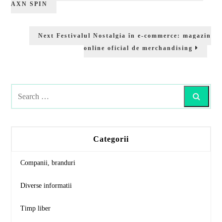
articole
AXN SPIN
Next
Next
Festivalul Nostalgia în e-commerce: magazin
post:
online oficial de merchandising
Search
Categorii
Companii, branduri
Diverse informatii
Timp liber