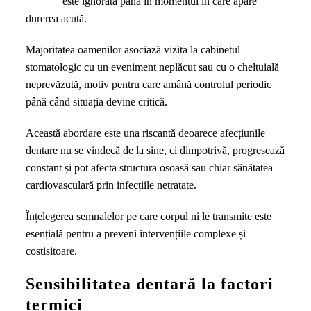
este ignorată până în momentul în care apare
care
durerea acută.
îți
transmit
Majoritatea oamenilor asociază vizita la cabinetul
că
stomatologic cu un eveniment neplăcut sau cu o cheltuială
trebuie
neprevăzută, motiv pentru care amână controlul periodic
să
până când situația devine critică.
mergi
la
Această abordare este una riscantă deoarece afecțiunile
un
dentare nu se vindecă de la sine, ci dimpotrivă, progresează
consult
constant și pot afecta structura osoasă sau chiar sănătatea
stomatologic
cardiovasculară prin infecțiile netratate.
Înțelegerea semnalelor pe care corpul ni le transmite este
esențială pentru a preveni intervențiile complexe și
costisitoare.
Sensibilitatea dentară la factori
termici