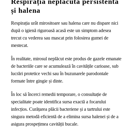
Respirația neplăcută persistentă
și halena
Respirația urât mirositoare sau halena care nu dispare nici
după o igienă riguroasă acasă este un simptom adesea
trecut cu vederea sau mascat prin folosirea gumei de
mestecat.
În realitate, mirosul neplăcut este produs de gazele emanate
de bacteriile care se acumulează în cavitățile carioase, sub
lucrări protetice vechi sau în buzunarele parodontale
formate între gingie și dinte.
În loc să încerci remedii temporare, o consultație de
specialitate poate identifica sursa exactă a focarului
infecțios. Curățarea plăcii bacteriene și a tartrului este
singura metodă eficientă de a elimina sursa halenei și de a
asigura prospețimea cavității bucale.