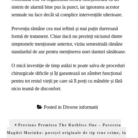
sistem de alarmă bine pus la punct, iar ignorarea acestor
semnale nu face decât să complice intervențiile ulterioare.
Prevenția rămâne cea mai ieftină și mai puțin dureroasă
formă de tratament. Chiar dacă nu prezinți niciunul dintre
simptomele menționate anterior, vizita semestrială rămâne
standardul de aur pentru menținerea unei danturi sănătoase.
O mică investiție de timp astăzi te poate salva de proceduri
chirurgicale dificile și îți garantează un zâmbet funcțional
pentru tot restul vieții pe care să îl porți cu mândrie și fără
nicio teamă de disconfort.
Posted in
Diverse informatii
Navigare
Previous
Previous
Premiera The Ruthless One – Povestea
în
post:
Magdei Marinko: povești originale de tip true crime, la