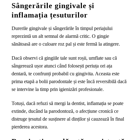
Sângerările gingivale și
inflamația țesuturilor
Durerile gingivale și sângerările în timpul periajului
reprezintă un alt semnal de alarmă critic. O gingie
sănătoasă are o culoare roz pal și este fermă la atingere.
Dacă observi că gingiile tale sunt roșii, umflate sau că
sângerează ușor atunci când folosești periuța ori ața
dentară, te confrunți probabil cu gingivita. Aceasta este
prima etapă a bolii parodontale și este încă reversibilă dacă
se intervine la timp prin igienizări profesionale.
Totuși, dacă refuzi să mergi la dentist, inflamația se poate
extinde, ducând la parodontoză, o afecțiune cronică ce
distruge țesutul de susținere al dinților și cauzează în final
pierderea acestora.