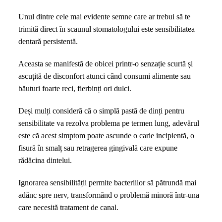
Unul dintre cele mai evidente semne care ar trebui să te
trimită direct în scaunul stomatologului este sensibilitatea
dentară persistentă.
Aceasta se manifestă de obicei printr-o senzație scurtă și
ascuțită de disconfort atunci când consumi alimente sau
băuturi foarte reci, fierbinți ori dulci.
Deși mulți consideră că o simplă pastă de dinți pentru
sensibilitate va rezolva problema pe termen lung, adevărul
este că acest simptom poate ascunde o carie incipientă, o
fisură în smalț sau retragerea gingivală care expune
rădăcina dintelui.
Ignorarea sensibilității permite bacteriilor să pătrundă mai
adânc spre nerv, transformând o problemă minoră într-una
care necesită tratament de canal.