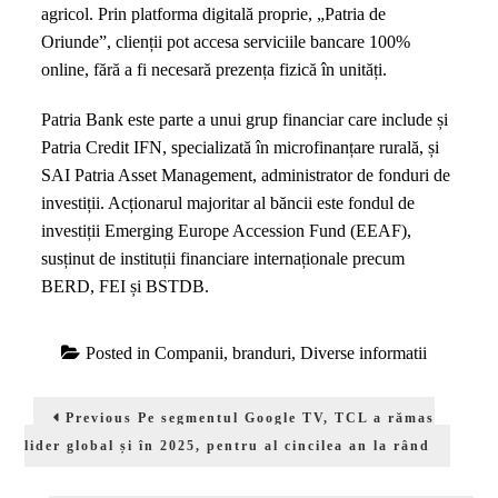
agricol. Prin platforma digitală proprie, „Patria de
Oriunde”, clienții pot accesa serviciile bancare 100%
online, fără a fi necesară prezența fizică în unități.
Patria Bank este parte a unui grup financiar care include și
Patria Credit IFN, specializată în microfinanțare rurală, și
SAI Patria Asset Management, administrator de fonduri de
investiții. Acționarul majoritar al băncii este fondul de
investiții Emerging Europe Accession Fund (EEAF),
susținut de instituții financiare internaționale precum
BERD, FEI și BSTDB.
Posted in
Companii, branduri
,
Diverse informatii
Navigare
Previous
Previous
Pe segmentul Google TV, TCL a rămas
în
post:
lider global și în 2025, pentru al cincilea an la rând
articole