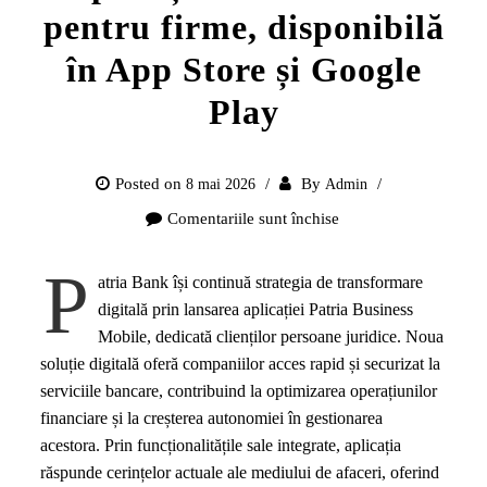
pentru firme, disponibilă
în App Store și Google
Play
Posted on
By
8 mai 2026
Admin
Comentariile sunt închise
pentru
Patria
P
Business
atria Bank își continuă strategia de transformare
Mobile,
digitală prin lansarea aplicației Patria Business
aplicația
Mobile, dedicată clienților persoane juridice. Noua
Patria
soluție digitală oferă companiilor acces rapid și securizat la
Bank
serviciile bancare, contribuind la optimizarea operațiunilor
pentru
financiare și la creșterea autonomiei în gestionarea
firme,
acestora. Prin funcționalitățile sale integrate, aplicația
disponibilă
răspunde cerințelor actuale ale mediului de afaceri, oferind
în