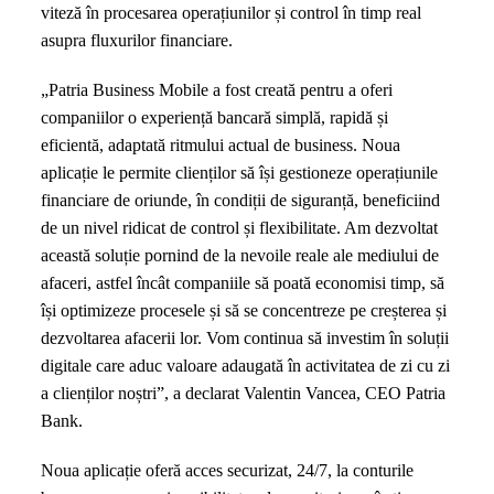
viteză în procesarea operațiunilor și control în timp real
App
asupra fluxurilor financiare.
Store
și
„Patria Business Mobile a fost creată pentru a oferi
Google
companiilor o experiență bancară simplă, rapidă și
Play
eficientă, adaptată ritmului actual de business. Noua
aplicație le permite clienților să își gestioneze operațiunile
financiare de oriunde, în condiții de siguranță, beneficiind
de un nivel ridicat de control și flexibilitate. Am dezvoltat
această soluție pornind de la nevoile reale ale mediului de
afaceri, astfel încât companiile să poată economisi timp, să
își optimizeze procesele și să se concentreze pe creșterea și
dezvoltarea afacerii lor. Vom continua să investim în soluții
digitale care aduc valoare adaugată în activitatea de zi cu zi
a clienților noștri”, a declarat Valentin Vancea, CEO Patria
Bank.
Noua aplicație oferă acces securizat, 24/7, la conturile