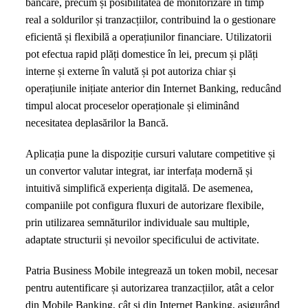
bancare, precum și posibilitatea de monitorizare în timp
real a soldurilor și tranzacțiilor, contribuind la o gestionare
eficientă și flexibilă a operațiunilor financiare. Utilizatorii
pot efectua rapid plăți domestice în lei, precum și plăți
interne și externe în valută și pot autoriza chiar și
operațiunile inițiate anterior din Internet Banking, reducând
timpul alocat proceselor operaționale și eliminând
necesitatea deplasărilor la Bancă.
Aplicația pune la dispoziție cursuri valutare competitive și
un convertor valutar integrat, iar interfața modernă și
intuitivă simplifică experiența digitală. De asemenea,
companiile pot configura fluxuri de autorizare flexibile,
prin utilizarea semnăturilor individuale sau multiple,
adaptate structurii și nevoilor specificului de activitate.
Patria Business Mobile integrează un token mobil, necesar
pentru autentificare și autorizarea tranzacțiilor, atât a celor
din Mobile Banking, cât și din Internet Banking, asigurând