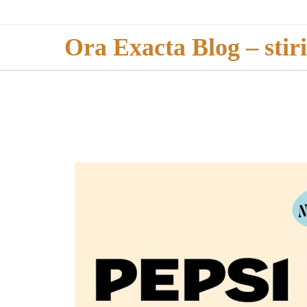
Skip
to
Ora Exacta Blog – stir
content