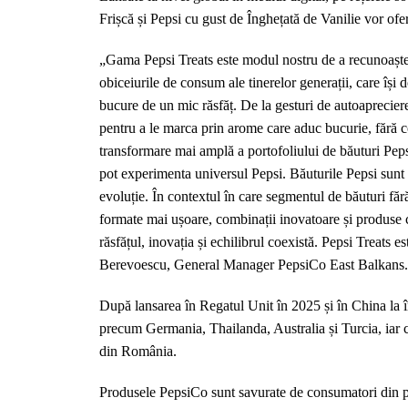
Frișcă și Pepsi cu gust de Înghețată de Vanilie vor ofer
„Gama Pepsi Treats este modul nostru de a recunoaște r
obiceiurile de consum ale tinerelor generații, care își 
bucure de un mic răsfăț. De la gesturi de autoapreciere
pentru a le marca prin arome care aduc bucurie, fără c
transformare mai amplă a portofoliului de băuturi Peps
pot experimenta universul Pepsi. Băuturile Pepsi sunt 
evoluție. În contextul în care segmentul de băuturi făr
formate mai ușoare, combinații inovatoare și produse 
răsfățul, inovația și echilibrul coexistă. Pepsi Treats e
Berevoescu, General Manager PepsiCo East Balkans
După lansarea în Regatul Unit în 2025 și în China la î
precum Germania, Thailanda, Australia și Turcia, iar 
din România.
Produsele PepsiCo sunt savurate de consumatori din pes