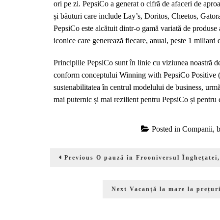
ori pe zi. PepsiCo a generat o cifră de afaceri de apro
și băuturi care include Lay’s, Doritos, Cheetos, Gat
PepsiCo este alcătuit dintr-o gamă variată de produse
iconice care generează fiecare, anual, peste 1 miliard d
Principiile PepsiCo sunt în linie cu viziunea noastră de 
conform conceptului Winning with PepsiCo Positive (p
sustenabilitatea în centrul modelului de business, urmăr
mai puternic și mai rezilient pentru PepsiCo și pentru c
Posted in
Companii, b
Navigare
Previous
Previous
O pauză în Frooniversul Înghețatei
în
post:
articole
Next
Next
Vacanță la mare la prețur
post: