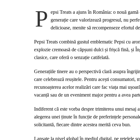
P
epsi Treats a ajuns în România: o nouă gamă d
generație care valorizează progresul, nu perfe
delicioase, menite să recompenseze efortul d
Pepsi Treats combină gustul emblematic Pepsi cu arome
explozie cremoasă de căpșuni dulci și frișcă fină, și Îng
clasice, care oferă o senzație catifelată.
Generațiile tinere au o perspectivă clară asupra îngriji
care celebrează reușitele. Pentru acești consumatori, 
recunoașterea acelor realizări care fac viața mai ușoa
vacanță sau de un eveniment major pentru a avea parte d
Indiferent că este vorba despre trimiterea unui mesaj a
alegerea unei ținute în funcție de preferințele personale
solicitantă, fiecare dintre acestea merită ceva bun.
Lansate la nivel global în mediul digital, pe rețelele so