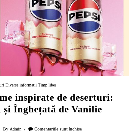
uri
Diverse informatii
Timp liber
ome inspirate de deserturi:
 și Înghețată de Vanilie
By
Comentariile sunt închise
Admin
pentru