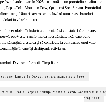
ape 94 miliarde dolari în 2025, susținută de un portofoliu de alimente
orade, Pepsi-Cola, Mountain Dew, Quaker și SodaStream. Portofoliul
 alimentare și băuturi savuroase, incluzând numeroase branduri
e dolari în vânzări de retail.
a fi lider global în industria alimentară și de băuturi răcoritoare,
ep+). pep+ este transformarea noastră strategică, care pune
ind să susțină creșterea și să contribuie la construirea unui viitor
omunitățile în care își desfășoară activitatea.
randuri
,
Diverse informatii
,
Timp liber
, concept lansat de Oxygen pentru magazinele Froo
i mici în Eforie, Neptun Olimp, Mamaia Nord, Costinești și alte
stațiuni