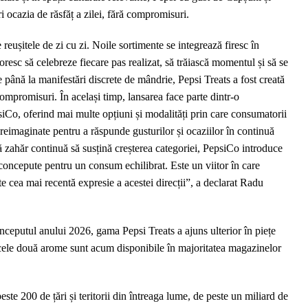
i ocazia de răsfăț a zilei, fără compromisuri.
eușitele de zi cu zi. Noile sortimente se integrează firesc în
doresc să celebreze fiecare pas realizat, să trăiască momentul și să se
 până la manifestări discrete de mândrie, Pepsi Treats a fost creată
ompromisuri. În același timp, lansarea face parte dintr-o
iCo, oferind mai multe opțiuni și modalități prin care consumatorii
reimaginate pentru a răspunde gusturilor și ocaziilor în continuă
ă zahăr continuă să susțină creșterea categoriei, PepsiCo introduce
concepute pentru un consum echilibrat. Este un viitor în care
ste cea mai recentă expresie a acestei direcții”, a declarat Radu
.
nceputul anului 2026, gama Pepsi Treats a ajuns ulterior în piețe
cele două arome sunt acum disponibile în majoritatea magazinelor
te 200 de țări și teritorii din întreaga lume, de peste un miliard de