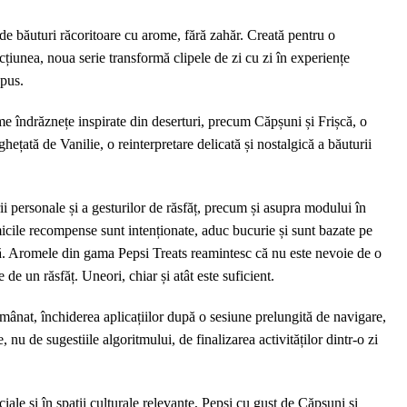
Pepsi
Treats,
e băuturi răcoritoare cu arome, fără zahăr. Creată pentru o
cu
cțiunea, noua serie transformă clipele de zi cu zi în experiențe
arome
epus.
inspirate
de
 îndrăznețe inspirate din deserturi, precum Căpșuni și Frișcă, o
deserturi:
hețată de Vanilie, o reinterpretare delicată și nostalgică a băuturii
Căpșuni
și
Frișcă
rii personale și a gesturilor de răsfăț, precum și asupra modului în
și
micile recompense sunt intenționate, aduc bucurie și sunt bazate pe
Înghețată
ră. Aromele din gama Pepsi Treats reamintesc că nu este nevoie de o
de
e un răsfăț. Uneori, chiar și atât este suficient.
Vanilie
mânat, închiderea aplicațiilor după o sesiune prelungită de navigare,
, nu de sugestiile algoritmului, de finalizarea activităților dintr-o zi
ciale și în spații culturale relevante, Pepsi cu gust de Căpșuni și