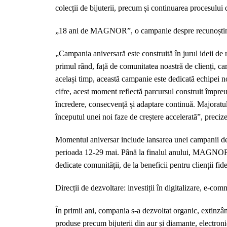
colecții de bijuterii, precum și continuarea procesulu
„18 ani de MAGNOR”, o campanie despre recunoștin
„Campania aniversară este construită în jurul ideii
primul rând, față de comunitatea noastră de clienți, ca
același timp, această campanie este dedicată echipei no
cifre, acest moment reflectă parcursul construit împre
încredere, consecvență și adaptare continuă. Majora
începutul unei noi faze de creștere accelerată”, preciz
Momentul aniversar include lansarea unei campanii de 
perioada 12-29 mai. Până la finalul anului, MAGNOR v
dedicate comunității, de la beneficii pentru clienții fid
Direcții de dezvoltare: investiții în digitalizare, e-com
În primii ani, compania s-a dezvoltat organic, extinzân
produse precum bijuterii din aur și diamante, electronic