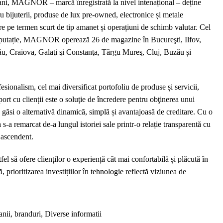
8 ani, MAGNOR – marcă înregistrată la nivel intenațional – deține
u bijuterii, produse de lux pre-owned, electronice și metale
are pe termen scurt de tip amanet și operațiuni de schimb valutar. Cel
reputație, MAGNOR operează 26 de magazine în Bucureşti, Ilfov,
ău, Craiova, Galaţi şi Constanţa, Târgu Mureş, Cluj, Buzău și
ionalism, cel mai diversificat portofoliu de produse și servicii,
port cu clienții este o soluţie de încredere pentru obţinerea unui
 găsi o alternativă dinamică, simplă și avantajoasă de creditare. Cu o
-a remarcat de-a lungul istoriei sale printr-o relație transparentă cu
d ascendent.
el să ofere clienților o experiență cât mai confortabilă și plăcută în
 prioritizarea investițiilor în tehnologie reflectă viziunea de
nii, branduri
,
Diverse informatii