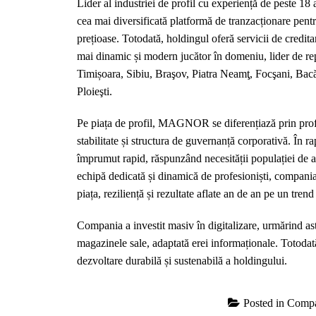
Lider al industriei de profil cu experiență de peste 1
cea mai diversificată platformă de tranzacționare pentr
prețioase. Totodată, holdingul oferă servicii de credit
mai dinamic și modern jucător în domeniu, lider de 
Timișoara, Sibiu, Braşov, Piatra Neamţ, Focşani, Bac
Ploieşti.
Pe piața de profil, MAGNOR se diferențiază prin profes
stabilitate și structura de guvernanță corporativă. În ra
împrumut rapid, răspunzând necesității populației de a
echipă dedicată și dinamică de profesioniști, compania s
piața, reziliență și rezultate aflate an de an pe un tren
Compania a investit masiv în digitalizare, urmărind astf
magazinele sale, adaptată erei informaționale. Totodată,
dezvoltare durabilă și sustenabilă a holdingului.
Posted in
Compa