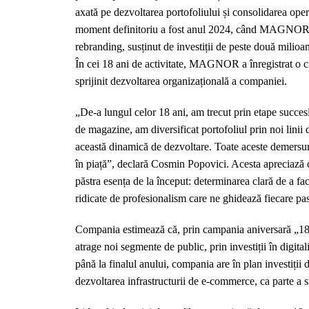
axată pe dezvoltarea portofoliului și consolidarea oper
moment definitoriu a fost anul 2024, când MAGNOR a 
rebranding, susținut de investiții de peste două milioa
În cei 18 ani de activitate, MAGNOR a înregistrat o creșt
sprijinit dezvoltarea organizațională a companiei.
„De-a lungul celor 18 ani, am trecut prin etape succes
de magazine, am diversificat portofoliul prin noi linii 
această dinamică de dezvoltare. Toate aceste demersur
în piață”, declară Cosmin Popovici. Acesta apreciază că
păstra esența de la început: determinarea clară de a face
ridicate de profesionalism care ne ghidează fiecare pa
Compania estimează că, prin campania aniversară „18 a
atrage noi segmente de public, prin investiții în digital
până la finalul anului, compania are în plan investiți
dezvoltarea infrastructurii de e-commerce, ca parte a 