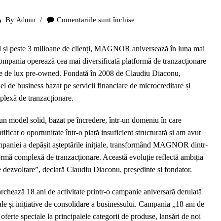
By
Comentariile sunt închise
Admin
pentru
MAGNOR
marchează
al și peste 3 milioane de clienți, MAGNOR aniversează în luna mai
18
Compania operează cea mai diversificată platformă de tranzacționare
ani
duse de lux pre-owned. Fondată în 2008 de Claudiu Diaconu,
de
de business bazat pe servicii financiare de microcreditare și
activitate
plexă de tranzacționare.
printr-
o
un model solid, bazat pe încredere, într-un domeniu în care
campanie
ificat o oportunitate într-o piață insuficient structurată și am avut
aniversară
mpaniei a depășit așteptările inițiale, transformând MAGNOR dintr-
derulată
formă complexă de tranzacționare. Această evoluție reflectă ambiția
pe
e dezvoltare”, declară Claudiu Diaconu, președinte și fondator.
parcursul
anului
hează 18 ani de activitate printr-o campanie aniversară derulată
2026
iale și inițiative de consolidare a businessului. Campania „18 ani de
te speciale la principalele categorii de produse, lansări de noi