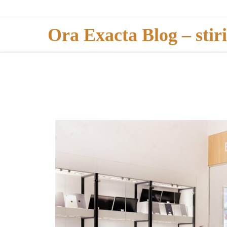
Skip
to
Ora Exacta Blog – stir
content