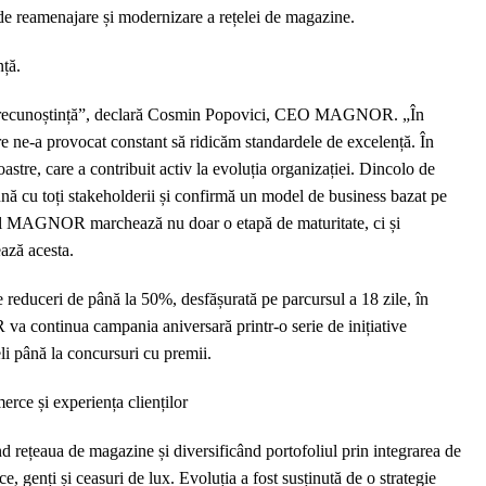
i de reamenajare și modernizare a rețelei de magazine.
ță.
 de recunoștință”, declară Cosmin Popovici, CEO MAGNOR. „În
re ne-a provocat constant să ridicăm standardele de excelență. În
astre, care a contribuit activ la evoluția organizației. Dincolo de
ună cu toți stakeholderii și confirmă un model de business bazat pe
tul MAGNOR marchează nu doar o etapă de maturitate, ci și
ează acesta.
reduceri de până la 50%, desfășurată pe parcursul a 18 zile, în
a continua campania aniversară printr-o serie de inițiative
eli până la concursuri cu premii.
merce și experiența clienților
d rețeaua de magazine și diversificând portofoliul prin integrarea de
e, genți și ceasuri de lux. Evoluția a fost susținută de o strategie