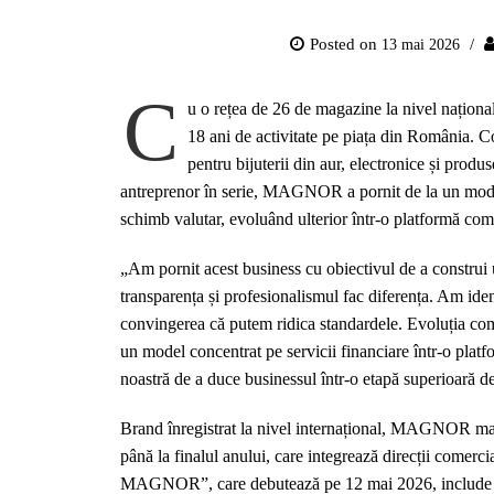
Posted on
13 mai 2026
C
u o rețea de 26 de magazine la nivel națion
18 ani de activitate pe piața din România. 
pentru bijuterii din aur, electronice și pro
antreprenor în serie, MAGNOR a pornit de la un model 
schimb valutar, evoluând ulterior într-o platformă com
„Am pornit acest business cu obiectivul de a construi 
transparența și profesionalismul fac diferența. Am ident
convingerea că putem ridica standardele. Evoluția co
un model concentrat pe servicii financiare într-o plat
noastră de a duce businessul într-o etapă superioară d
Brand înregistrat la nivel internațional, MAGNOR marc
până la finalul anului, care integrează direcții comerc
MAGNOR”, care debutează pe 12 mai 2026, include ofer