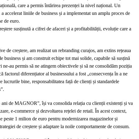
ațională, care a permis întărirea prezenței la nivel național. Un
accelerat liniile de business și a implementat un amplu proces de
ne de euro.
ere susținută a cifrei de afaceri și a profitabilității, evoluție care a
ive de creștere, am realizat un rebranding curajos, am extins rețeaua
de business și am construit echipe tot mai solide, capabile să susțină
i ne-au permis să ne atingem obiectivele și să ne consolidăm poziția
 factorul diferențiator al businessului a fost „consecvența în a ne
 lucrurile bine, responsabilitatea față de clienți și standardele
s”.
ni de MAGNOR”, își va consolida relația cu clienții existenți și va
izare, e-commerce și dezvoltarea rețelei de retail. În acest context,
i de peste 1 milion de euro pentru modernizarea magazinelor și
strategiei de creștere și adaptare la noile comportamente de consum.