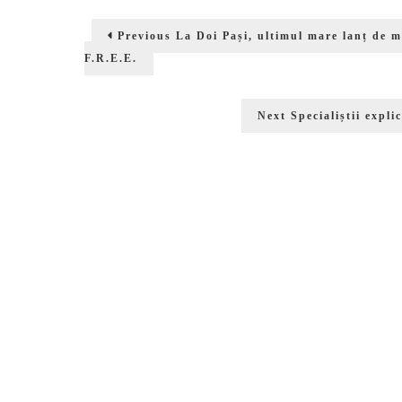
Navigare
Previous
Previous
La Doi Pași, ultimul mare lanț de m
în
post:
F.R.E.E.
articole
Next
Next
Specialiștii expl
post: