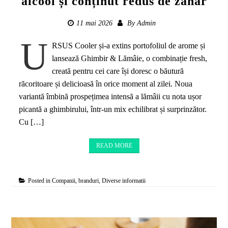
alcool și conținut redus de zahăr
11 mai 2026
By
Admin
U
RSUS Cooler și-a extins portofoliul de arome și
lansează Ghimbir & Lămâie, o combinație fresh,
creată pentru cei care își doresc o băutură
răcoritoare și delicioasă în orice moment al zilei. Noua
variantă îmbină prospețimea intensă a lămâii cu nota ușor
picantă a ghimbirului, într-un mix echilibrat și surprinzător.
Cu […]
READ MORE
Posted in
Companii, branduri
,
Diverse informatii