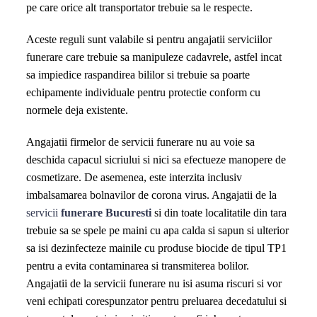
pe care orice alt transportator trebuie sa le respecte.
Aceste reguli sunt valabile si pentru angajatii serviciilor
funerare care trebuie sa manipuleze cadavrele, astfel incat
sa impiedice raspandirea bililor si trebuie sa poarte
echipamente individuale pentru protectie conform cu
normele deja existente.
Angajatii firmelor de servicii funerare nu au voie sa
deschida capacul sicriului si nici sa efectueze manopere de
cosmetizare. De asemenea, este interzita inclusiv
imbalsamarea bolnavilor de corona virus. Angajatii de la
servicii
funerare Bucuresti
si din toate localitatile din tara
trebuie sa se spele pe maini cu apa calda si sapun si ulterior
sa isi dezinfecteze mainile cu produse biocide de tipul TP1
pentru a evita contaminarea si transmiterea bolilor.
Angajatii de la servicii funerare nu isi asuma riscuri si vor
veni echipati corespunzator pentru preluarea decedatului si