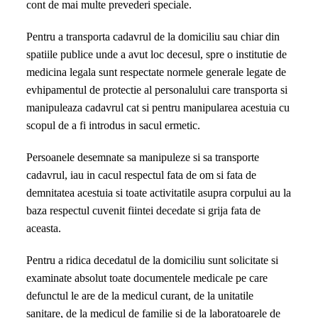
cont de mai multe prevederi speciale.
este
important
Pentru a transporta cadavrul de la domiciliu sau chiar din
sa
spatiile publice unde a avut loc decesul, spre o institutie de
colaborezi
medicina legala sunt respectate normele generale legate de
cu
evhipamentul de protectie al personalului care transporta si
o
manipuleaza cadavrul cat si pentru manipularea acestuia cu
firma
scopul de a fi introdus in sacul ermetic.
de
servicii
Persoanele desemnate sa manipuleze si sa transporte
funerare
cadavrul, iau in cacul respectul fata de om si fata de
demnitatea acestuia si toate activitatile asupra corpului au la
baza respectul cuvenit fiintei decedate si grija fata de
aceasta.
Pentru a ridica decedatul de la domiciliu sunt solicitate si
examinate absolut toate documentele medicale pe care
defunctul le are de la medicul curant, de la unitatile
sanitare, de la medicul de familie si de la laboratoarele de