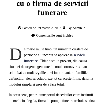
cu o firma de servicii
funerare
Posted on
By
29 martie 2020
Admin
Comentariile sunt închise
pentru
Cum
D
se
e foarte multe timp, un numar in crestere de
transporta
persoane au inceput sa apeleze la
servicii
un
funerare
. Chiar daca in prezent, din cauza
decedat
situatiei de urgenta generate de noul coronavirus s-au
din
schimbat cu mult regulile unei inmormantari, familiile
cauza
defunctilor aleg sa colaboreze tot cu aceste firme, datorita
COVID-
modului simplu si usor de a face totul.
19
si
In acest sens, pentru transportul decedatilor catre institutii
de
de medicina legala, firma de pompe funebre trebuie sa tina
ce