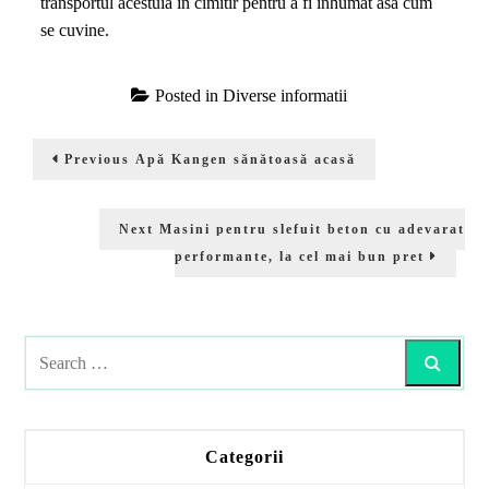
transportul acestuia in cimitir pentru a fi inhumat asa cum
se cuvine.
Posted in
Diverse informatii
Navigare
Previous
Previous
Apă Kangen sănătoasă acasă
în
post:
articole
Next
Next
Masini pentru slefuit beton cu adevarat
post:
performante, la cel mai bun pret
Search
Categorii