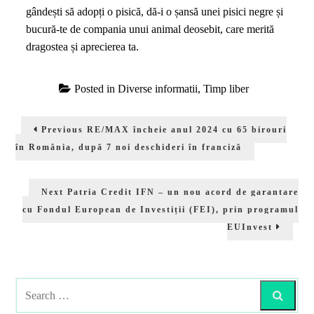
gândești să adopți o pisică, dă-i o șansă unei pisici negre și
bucură-te de compania unui animal deosebit, care merită
dragostea și aprecierea ta.
Posted in
Diverse informatii
,
Timp liber
Navigare
Previous
Previous
RE/MAX încheie anul 2024 cu 65 birouri
în
post:
în România, după 7 noi deschideri în franciză
articole
Next
Next
Patria Credit IFN – un nou acord de garantare
post:
cu Fondul European de Investiții (FEI), prin programul
EUInvest
Search