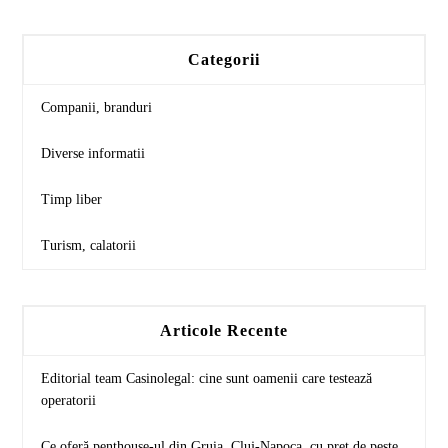
Categorii
Companii, branduri
Diverse informatii
Timp liber
Turism, calatorii
Articole Recente
Editorial team Casinolegal: cine sunt oamenii care testează
operatorii
Ce oferă penthouse-ul din Gruia, Cluj-Napoca, cu preț de peste