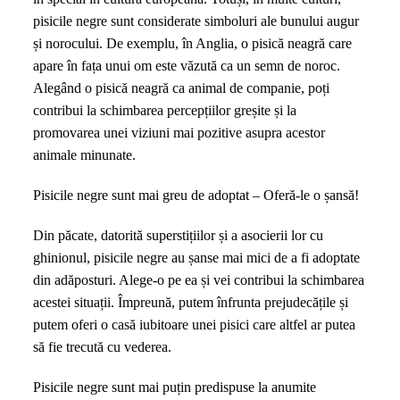
pisicile negre sunt considerate simboluri ale bunului augur
și norocului. De exemplu, în Anglia, o pisică neagră care
apare în fața unui om este văzută ca un semn de noroc.
Alegând o pisică neagră ca animal de companie, poți
contribui la schimbarea percepțiilor greșite și la
promovarea unei viziuni mai pozitive asupra acestor
animale minunate.
Pisicile negre sunt mai greu de adoptat – Oferă-le o șansă!
Din păcate, datorită superstițiilor și a asocierii lor cu
ghinionul, pisicile negre au șanse mai mici de a fi adoptate
din adăposturi. Alege-o pe ea și vei contribui la schimbarea
acestei situații. Împreună, putem înfrunta prejudecățile și
putem oferi o casă iubitoare unei pisici care altfel ar putea
să fie trecută cu vederea.
Pisicile negre sunt mai puțin predispuse la anumite