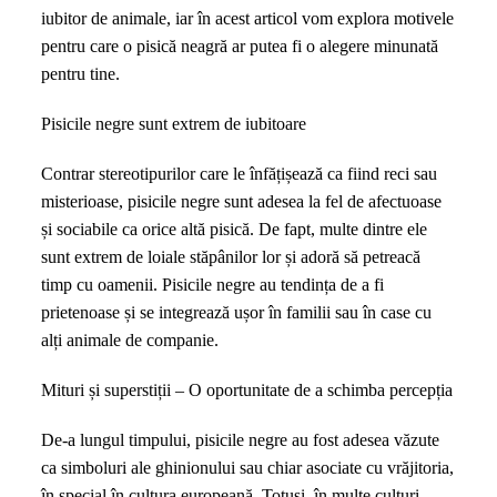
bună
iubitor de animale, iar în acest articol vom explora motivele
să
pentru care o pisică neagră ar putea fi o alegere minunată
alegi
pentru tine.
o
pisică
Pisicile negre sunt extrem de iubitoare
neagră
drept
Contrar stereotipurilor care le înfățișează ca fiind reci sau
animal
misterioase, pisicile negre sunt adesea la fel de afectuoase
de
și sociabile ca orice altă pisică. De fapt, multe dintre ele
companie
sunt extrem de loiale stăpânilor lor și adoră să petreacă
timp cu oamenii. Pisicile negre au tendința de a fi
prietenoase și se integrează ușor în familii sau în case cu
alți animale de companie.
Mituri și superstiții – O oportunitate de a schimba percepția
De-a lungul timpului, pisicile negre au fost adesea văzute
ca simboluri ale ghinionului sau chiar asociate cu vrăjitoria,
în special în cultura europeană. Totuși, în multe culturi,