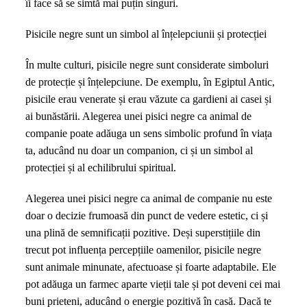
îi face să se simtă mai puțin singuri.
Pisicile negre sunt un simbol al înțelepciunii și protecției
În multe culturi, pisicile negre sunt considerate simboluri
de protecție și înțelepciune. De exemplu, în Egiptul Antic,
pisicile erau venerate și erau văzute ca gardieni ai casei și
ai bunăstării. Alegerea unei pisici negre ca animal de
companie poate adăuga un sens simbolic profund în viața
ta, aducând nu doar un companion, ci și un simbol al
protecției și al echilibrului spiritual.
Alegerea unei pisici negre ca animal de companie nu este
doar o decizie frumoasă din punct de vedere estetic, ci și
una plină de semnificații pozitive. Deși superstițiile din
trecut pot influența percepțiile oamenilor, pisicile negre
sunt animale minunate, afectuoase și foarte adaptabile. Ele
pot adăuga un farmec aparte vieții tale și pot deveni cei mai
buni prieteni, aducând o energie pozitivă în casă. Dacă te