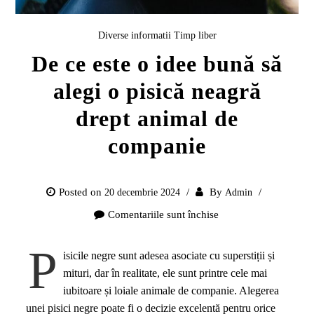
Diverse informatii
Timp liber
De ce este o idee bună să
alegi o pisică neagră
drept animal de
companie
Posted on
By
20 decembrie 2024
Admin
Comentariile sunt închise
pentru
De
P
ce
isicile negre sunt adesea asociate cu superstiții și
este
mituri, dar în realitate, ele sunt printre cele mai
o
iubitoare și loiale animale de companie. Alegerea
idee
unei pisici negre poate fi o decizie excelentă pentru orice