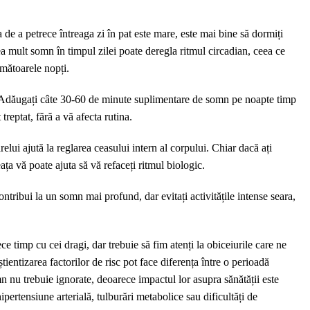
a de a petrece întreaga zi în pat este mare, este mai bine să dormiți
a mult somn în timpul zilei poate deregla ritmul circadian, ceea ce
rmătoarele nopți.
 Adăugați câte 30-60 de minute suplimentare de somn pe noapte timp
treptat, fără a vă afecta rutina.
ui ajută la reglarea ceasului intern al corpului. Chiar dacă ați
ța vă poate ajuta să vă refaceți ritmul biologic.
contribui la un somn mai profund, dar evitați activitățile intense seara,
e timp cu cei dragi, dar trebuie să fim atenți la obiceiurile care ne
entizarea factorilor de risc pot face diferența între o perioadă
mn nu trebuie ignorate, deoarece impactul lor asupra sănătății este
pertensiune arterială, tulburări metabolice sau dificultăți de