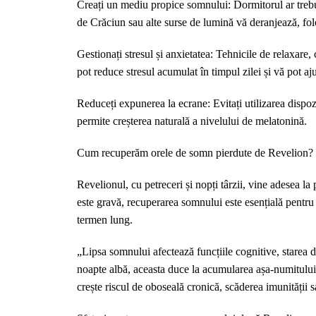
Creați un mediu propice somnului: Dormitorul ar trebui
de Crăciun sau alte surse de lumină vă deranjează, fo
Gestionați stresul și anxietatea: Tehnicile de relaxare, 
pot reduce stresul acumulat în timpul zilei și vă pot aj
Reduceți expunerea la ecrane: Evitați utilizarea dispozi
permite creșterea naturală a nivelului de melatonină.
Cum recuperăm orele de somn pierdute de Revelion?
Revelionul, cu petreceri și nopți târzii, vine adesea 
este gravă, recuperarea somnului este esențială pentru 
termen lung.
„Lipsa somnului afectează funcțiile cognitive, starea de
noapte albă, aceasta duce la acumularea așa-numitului
crește riscul de oboseală cronică, scăderea imunității 