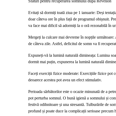
Sfaturi pentru recuperarea somnului după Revelion
Evitați să dormiți toată ziua pe 1 ianuarie: Deși tentați
doar câteva ore în plus față de programul obișnuit. Pre
va face mai dificil să adormiți la o oră rezonabilă în u
Mergeți la culcare mai devreme în nopțile următoare:
de câteva zile. Astfel, deficitul de somn va fi recuperat 
Expuneți-vă la lumină naturală dimineața: Lumina soarel
dormit mai puțin, expunerea la lumină naturală diminea
Faceți exerciții fizice moderate: Exercițiile fizice pot 
deoarece acestea pot avea un efect stimulativ.
Perioada sărbătorilor este o ocazie minunată de a petrec
pot perturba somnul. O bună igienă a somnului și conști
festivă odihnitoare și una stresantă. Tulburările de so
profund și poate duce la complicații serioase precum hi