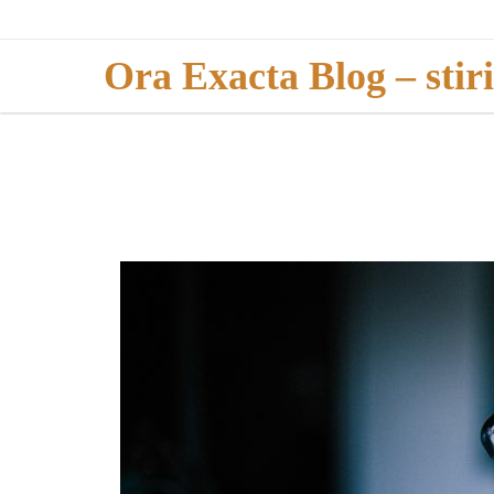
Skip
to
Ora Exacta Blog – stir
content