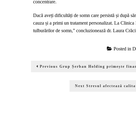
concentrare.
Dacă aveți dificultăți de somn care persistă și după săr
cauza și a primi un tratament personalizat. La Clinica
tulburărilor de somn,” concluzionează dr. Laura Crăci
Posted in
D
Navigare
Previous
Previous
Grup Șerban Holding primește finan
în
post:
articole
Next
Next
Stresul afectează calit
post: