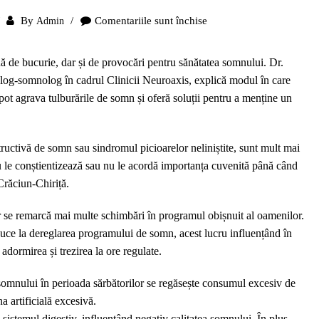
By
Comentariile sunt închise
Admin
pentru
Sfaturi
utile
nă de bucurie, dar și de provocări pentru sănătatea somnului. Dr.
pentru
olog-somnolog în cadrul Clinicii Neuroaxis, explică modul în care
recuperarea
e pot agrava tulburările de somn și oferă soluții pentru a menține un
somnului
după
petrecerea
ructivă de somn sau sindromul picioarelor neliniștite, sunt mult mai
de
u le conștientizează sau nu le acordă importanța cuvenită până când
Revelion
Crăciun-Chiriță.
lor se remarcă mai multe schimbări în programul obișnuit al oamenilor.
t duce la dereglarea programului de somn, acest lucru influențând în
adormirea și trezirea la ore regulate.
ea somnului în perioada sărbătorilor se regăsește consumul excesiv de
a artificială excesivă.
a sistemul digestiv, influențând negativ calitatea somnului. În plus,