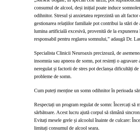
consumul de alcool, deși inițial poate induce somnole
odihnitor. Stresul și anxietatea reprezintă un alt factor
gestionarea relațiilor familiale pot contribui la stări 
lumina artificială excesivă, provenită de la expunerea
responsabil pentru reglarea somnului,” adaugă Dr. La
Specialista Clinicii Neuroaxis precizează, de asemene
insomnia sau apneea de somn, pot resimți o agravare a
neregulat și factorii de stres pot declanșa dificultăți d
probleme de somn.
Cum puteți menține un somn odihnitor în perioada săr
Respectați un program regulat de somn: Încercați să menț
sărbătoare. Acest lucru ajută corpul să rămână sincroni
Evitați mesele grele și alcoolul înainte de culcare: Înce
limitați consumul de alcool seara.