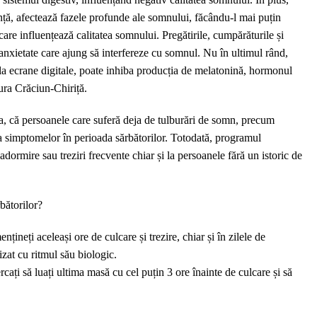
nță, afectează fazele profunde ale somnului, făcându-l mai puțin
 care influențează calitatea somnului. Pregătirile, cumpărăturile și
de anxietate care ajung să interfereze cu somnul. Nu în ultimul rând,
 la ecrane digitale, poate inhiba producția de melatonină, hormonul
ura Crăciun-Chiriță.
a, că persoanele care suferă deja de tulburări de somn, precum
 simptomelor în perioada sărbătorilor. Totodată, programul
e adormire sau treziri frecvente chiar și la persoanele fără un istoric de
bătorilor?
ineți aceleași ore de culcare și trezire, chiar și în zilele de
zat cu ritmul său biologic.
rcați să luați ultima masă cu cel puțin 3 ore înainte de culcare și să