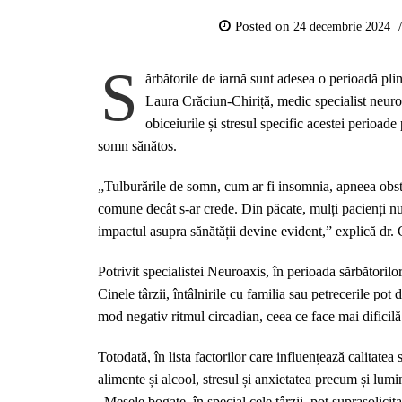
Posted on
24 decembrie 2024
S
ărbătorile de iarnă sunt adesea o perioadă pli
Laura Crăciun-Chiriță, medic specialist neur
obiceiurile și stresul specific acestei perioad
somn sănătos.
„Tulburările de somn, cum ar fi insomnia, apneea obst
comune decât s-ar crede. Din păcate, mulți pacienți n
impactul asupra sănătății devine evident,” explică dr. 
Potrivit specialistei Neuroaxis, în perioada sărbători
Cinele târzii, întâlnirile cu familia sau petrecerile po
mod negativ ritmul circadian, ceea ce face mai dificilă 
Totodată, în lista factorilor care influențează calitat
alimente și alcool, stresul și anxietatea precum și lumin
„Mesele bogate, în special cele târzii, pot suprasolicit