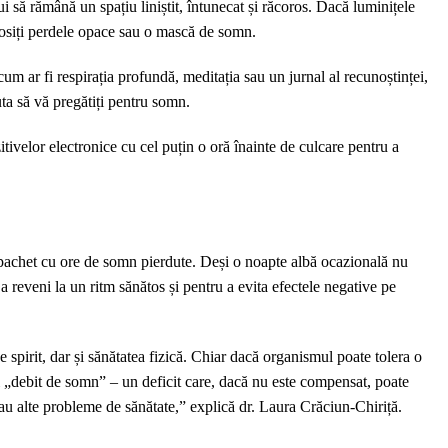
 să rămână un spațiu liniștit, întunecat și răcoros. Dacă luminițele
losiți perdele opace sau o mască de somn.
cum ar fi respirația profundă, meditația sau un jurnal al recunoștinței,
uta să vă pregătiți pentru somn.
tivelor electronice cu cel puțin o oră înainte de culcare pentru a
la pachet cu ore de somn pierdute. Deși o noapte albă ocazională nu
a reveni la un ritm sănătos și pentru a evita efectele negative pe
 spirit, dar și sănătatea fizică. Chiar dacă organismul poate tolera o
 „debit de somn” – un deficit care, dacă nu este compensat, poate
sau alte probleme de sănătate,” explică dr. Laura Crăciun-Chiriță.