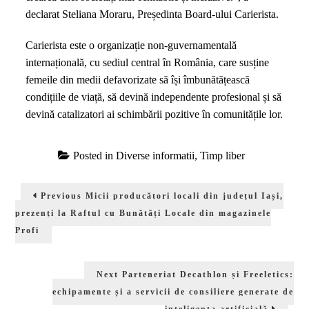
declarat Steliana Moraru, Președinta Board-ului Carierista.
Carierista este o organizație non-guvernamentală
internațională, cu sediul central în România, care susține
femeile din medii defavorizate să își îmbunătățească
condițiile de viață, să devină independente profesional și să
devină catalizatori ai schimbării pozitive în comunitățile lor.
Posted in
Diverse informatii
,
Timp liber
Navigare
Previous
Previous
Micii producători locali din județul Iași,
în
post:
prezenți la Raftul cu Bunătăți Locale din magazinele
articole
Profi
Next
Next
Parteneriat Decathlon și Freeletics:
post:
echipamente și a servicii de consiliere generate de