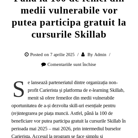
medii vulnerabile vor
putea participa gratuit la
cursurile Skillab
Posted on
By
7 aprilie 2025
Admin
Comentariile sunt închise
pentru
Până
S
la
e lansează parteneriatul dintre organizația non-
100
profit Carierista și platforma de e-learning Skillab,
de
menit să ofere femeilor din medii vulnerabile
femei
oportunitatea de a-și dezvolta skill-uri esențiale pentru
din
(re)integrarea pe piața muncii. Astfel, până la 100 de
medii
beneficiare vor putea participa gratuit la cursurile Skillab în
vulnerabile
perioada mai 2025 – mai 2026, prin intermediul burselor
vor
Carierista. Accesul la program se face simplu și