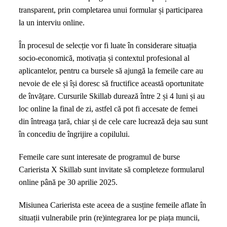
putea
transparent, prin completarea unui formular și participarea
participa
la un interviu online.
gratuit
la
În procesul de selecție vor fi luate în considerare situația
cursurile
socio-economică, motivația și contextul profesional al
Skillab
aplicantelor, pentru ca bursele să ajungă la femeile care au
nevoie de ele și își doresc să fructifice această oportunitate
de învățare. Cursurile Skillab durează între 2 și 4 luni și au
loc online la final de zi, astfel că pot fi accesate de femei
din întreaga țară, chiar și de cele care lucrează deja sau sunt
în concediu de îngrijire a copilului.
Femeile care sunt interesate de programul de burse
Carierista X Skillab sunt invitate să completeze formularul
online până pe 30 aprilie 2025.
Misiunea Carierista este aceea de a susține femeile aflate în
situații vulnerabile prin (re)integrarea lor pe piața muncii,