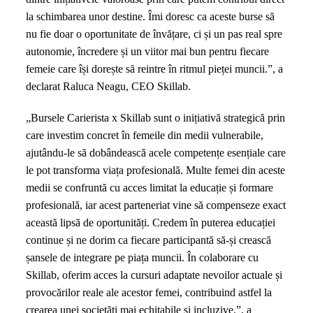
la schimbarea unor destine. Îmi doresc ca aceste burse să
nu fie doar o oportunitate de învățare, ci și un pas real spre
autonomie, încredere și un viitor mai bun pentru fiecare
femeie care își dorește să reintre în ritmul pieței muncii.”, a
declarat Raluca Neagu, CEO Skillab.
„Bursele Carierista x Skillab sunt o inițiativă strategică prin
care investim concret în femeile din medii vulnerabile,
ajutându-le să dobândească acele competențe esențiale care
le pot transforma viața profesională. Multe femei din aceste
medii se confruntă cu acces limitat la educație și formare
profesională, iar acest parteneriat vine să compenseze exact
această lipsă de oportunități. Credem în puterea educației
continue și ne dorim ca fiecare participantă să-și crească
șansele de integrare pe piața muncii. În colaborare cu
Skillab, oferim acces la cursuri adaptate nevoilor actuale și
provocărilor reale ale acestor femei, contribuind astfel la
crearea unei societăți mai echitabile și incluzive.”, a