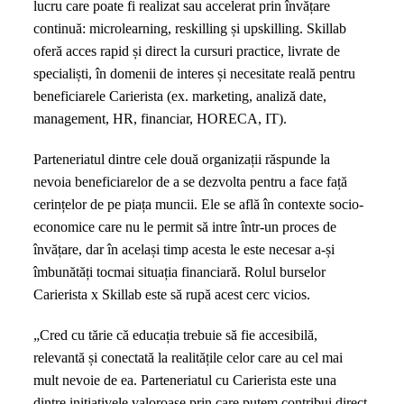
lucru care poate fi realizat sau accelerat prin învățare
continuă: microlearning, reskilling și upskilling. Skillab
oferă acces rapid și direct la cursuri practice, livrate de
specialiști, în domenii de interes și necesitate reală pentru
beneficiarele Carierista (ex. marketing, analiză date,
management, HR, financiar, HORECA, IT).
Parteneriatul dintre cele două organizații răspunde la
nevoia beneficiarelor de a se dezvolta pentru a face față
cerințelor de pe piața muncii. Ele se află în contexte socio-
economice care nu le permit să intre într-un proces de
învățare, dar în același timp acesta le este necesar a-și
îmbunătăți tocmai situația financiară. Rolul burselor
Carierista x Skillab este să rupă acest cerc vicios.
„Cred cu tărie că educația trebuie să fie accesibilă,
relevantă și conectată la realitățile celor care au cel mai
mult nevoie de ea. Parteneriatul cu Carierista este una
dintre inițiativele valoroase prin care putem contribui direct