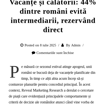
Vacanțe și călătorii: 44%
dintre români evită
intermediarii, rezervând
direct
Posted on
By
8 iulie 2025
Admin
Comentariile sunt închise
pentru
Vacanțe
P
și
e măsură ce sezonul estival atinge apogeul, unii
călătorii:
români se bucură deja de vacanțele planificate din
44%
timp, în timp ce alții abia acum încep să-și
dintre
contureze planurile pentru concediul principal. În acest
români
context, Reveal Marketing Research a derulat o cercetare
evită
de piață care evidențiază principalele comportamente și
intermediarii,
criterii de decizie ale românilor atunci când vine vorba de
rezervând