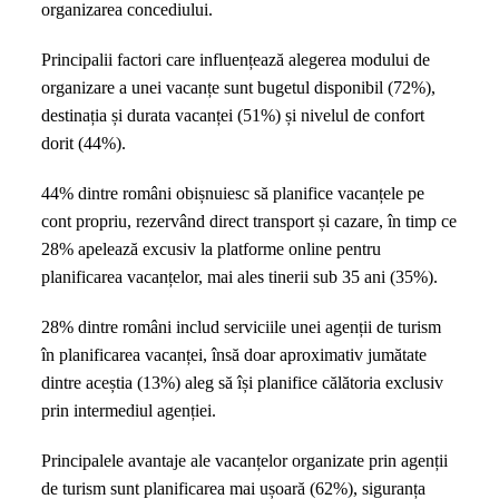
organizarea concediului.
direct
Principalii factori care influențează alegerea modului de
organizare a unei vacanțe sunt bugetul disponibil (72%),
destinația și durata vacanței (51%) și nivelul de confort
dorit (44%).
44% dintre români obișnuiesc să planifice vacanțele pe
cont propriu, rezervând direct transport și cazare, în timp ce
28% apelează excusiv la platforme online pentru
planificarea vacanțelor, mai ales tinerii sub 35 ani (35%).
28% dintre români includ serviciile unei agenții de turism
în planificarea vacanței, însă doar aproximativ jumătate
dintre aceștia (13%) aleg să își planifice călătoria exclusiv
prin intermediul agenției.
Principalele avantaje ale vacanțelor organizate prin agenții
de turism sunt planificarea mai ușoară (62%), siguranța