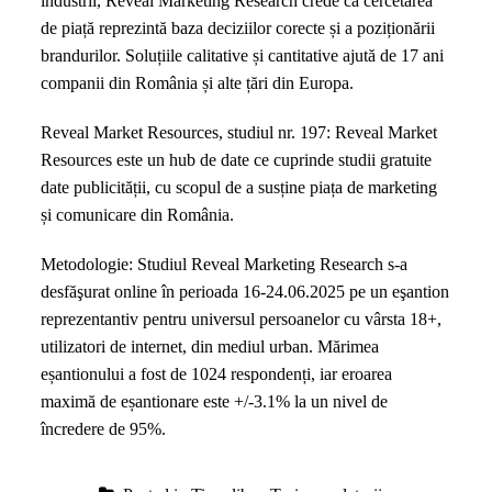
industrii, Reveal Marketing Research crede că cercetarea
de piață reprezintă baza deciziilor corecte și a poziționării
brandurilor. Soluțiile calitative și cantitative ajută de 17 ani
companii din România și alte țări din Europa.
Reveal Market Resources, studiul nr. 197: Reveal Market
Resources este un hub de date ce cuprinde studii gratuite
date publicității, cu scopul de a susține piața de marketing
și comunicare din România.
Metodologie: Studiul Reveal Marketing Research s-a
desfăşurat online în perioada 16-24.06.2025 pe un eşantion
reprezentantiv pentru universul persoanelor cu vârsta 18+,
utilizatori de internet, din mediul urban. Mărimea
eșantionului a fost de 1024 respondenți, iar eroarea
maximă de eșantionare este +/-3.1% la un nivel de
încredere de 95%.