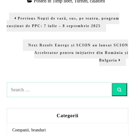
Posted in
Timp liber
,
Turism, calatorii
Navigare
Previous
Previous
Nopți de vară, sus, pe teatru, program
în
post:
susținut de PPC: 7 iulie – 8 septembrie 2025
articole
Next
Next
Rezolv Energy și SCION au lansat SCION
post:
Accelerator pentru inițiative din România și
Bulgaria
Search
Categorii
Companii, branduri