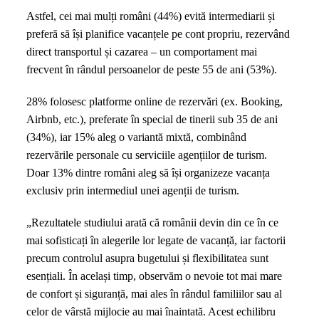
Astfel, cei mai mulți români (44%) evită intermediarii și
preferă să își planifice vacanțele pe cont propriu, rezervând
direct transportul și cazarea – un comportament mai
frecvent în rândul persoanelor de peste 55 de ani (53%).
28% folosesc platforme online de rezervări (ex. Booking,
Airbnb, etc.), preferate în special de tinerii sub 35 de ani
(34%), iar 15% aleg o variantă mixtă, combinând
rezervările personale cu serviciile agențiilor de turism.
Doar 13% dintre români aleg să își organizeze vacanța
exclusiv prin intermediul unei agenții de turism.
„Rezultatele studiului arată că românii devin din ce în ce
mai sofisticați în alegerile lor legate de vacanță, iar factorii
precum controlul asupra bugetului și flexibilitatea sunt
esențiali. În același timp, observăm o nevoie tot mai mare
de confort și siguranță, mai ales în rândul familiilor sau al
celor de vârstă mijlocie au mai înaintată. Acest echilibru