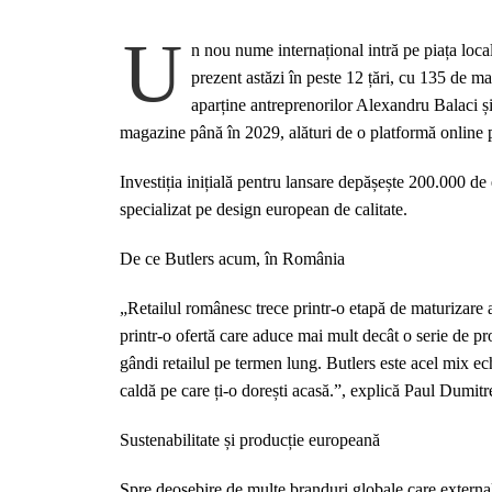
U
n nou nume internațional intră pe piața loc
prezent astăzi în peste 12 țări, cu 135 de m
aparține antreprenorilor Alexandru Balaci și
magazine până în 2029, alături de o platformă online 
Investiția inițială pentru lansare depășește 200.000 de
specializat pe design european de calitate.
De ce Butlers acum, în România
„Retailul românesc trece printr-o etapă de maturizare 
printr-o ofertă care aduce mai mult decât o serie de 
gândi retailul pe termen lung. Butlers este acel mix ec
caldă pe care ți-o dorești acasă.”, explică Paul Dumitr
Sustenabilitate și producție europeană
Spre deosebire de multe branduri globale care externali