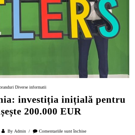
branduri
Diverse informatii
ia: investiția inițială pentru
ășește 200.000 EUR
By
Comentariile sunt închise
Admin
pentru