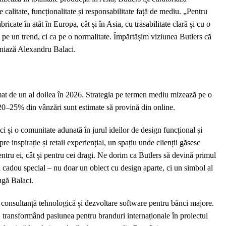
 calitate, funcționalitate și responsabilitate față de mediu. „Pentru
icate în atât în Europa, cât și în Asia, cu trasabilitate clară și cu o
a pe un trend, ci ca pe o normalitate. Împărtășim viziunea Butlers că
bliniază Alexandru Balaci.
at de un al doilea în 2026. Strategia pe termen mediu mizează pe o
20–25% din vânzări sunt estimate să provină din online.
 și o comunitate adunată în jurul ideilor de design funcțional și
re inspirație și retail experiențial, un spațiu unde clienții găsesc
t pentru ei, cât și pentru cei dragi. Ne dorim ca Butlers să devină primul
ui cadou special – nu doar un obiect cu design aparte, ci un simbol al
augă Balaci.
 consultanță tehnologică și dezvoltare software pentru bănci majore.
, transformând pasiunea pentru branduri internaționale în proiectul