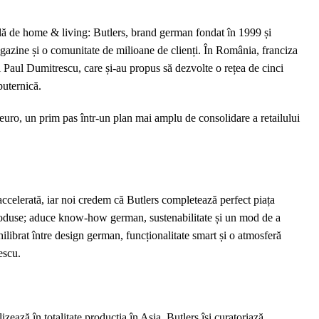
Butlers
intră
ală de home & living: Butlers, brand german fondat în 1999 și
în
agazine și o comunitate de milioane de clienți. În România, franciza
România:
 Paul Dumitrescu, care și-au propus să dezvolte o rețea de cinci
investiția
puternică.
inițială
pentru
 euro, un prim pas într-un plan mai amplu de consolidare a retailului
lansare
depășește
200.000
EUR
accelerată, iar noi credem că Butlers completează perfect piața
produse; aduce know-how german, sustenabilitate și un mod de a
hilibrat între design german, funcționalitate smart și o atmosferă
escu.
zează în totalitate producția în Asia, Butlers își curatoriază