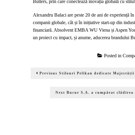
Butlers, prin care conectează inovația globală cu stilu
Alexandru Balaci are peste 20 de ani de experiență în a
companii globale, cât și în inițiative start-up din indus
financiară. Absolvent EMBA WU Viena și Aspen Young 
un proiect cu impact, și anume, aducerea brandului Bu
Posted in
Compa
Navigare
Previous
Previous
Stilouri Pelikan dedicate Majestăț
în
post:
articole
Next
Next
Bucur S.A. a cumpărat clădirea d
post: