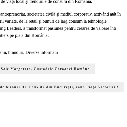
l de viață local și trendurile de consum din România.
ntreprenoriat, societatea civilă și mediul corporativ, activând atât în
trii variate, de la retail și bunuri de larg consum la tehnologie
Leaders, a transformat pasiunea pentru crearea de valoare într-
tlers pe piața din România.
nii, branduri
,
Diverse informatii
ii Sale Margareta, Custodele Coroanei Române
e birouri Dr. Felix 87 din București, zona Piața Victoriei