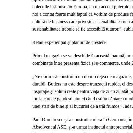
colecțiile in-house, în Europa, cu un accent puternic pe
noi a contat foarte mult faptul că vorbim de produse fabr
cultură de business care privește sustenabilitatea nu c
sustenabilitatea trebuie să fie accesibilă tuturor.”, su
Retail experiențial și planuri de creștere
Primul magazin se va deschide în această toamnă, urm
combinație între prezența fizică și e-commerce, unde 
„Ne dorim să construim nu doar o rețea de magazine, ci
durabil. Butlers nu este despre tranzacții rapide, ci desp
inspirație și soluții reale pentru viața de zi cu zi, atâ
loc la care te gândești atunci când ești în căutarea un
unei stări de bine și al bucuriei de a trăi frumos.”, ad
Paul Dumitrescu și-a construit cariera în Germania, în
Absolvent al ASE, și-a urmat instinctul antreprenorial