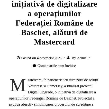
inițiativă de digitalizare
a operațiunilor
Federației Române de
Baschet, alături de
Mastercard
Posted on
By
4 decembrie 2025
Admin
Comentariile sunt închise
pentru
Digital
M
Upgrade
astercard, în parteneriat cu furnizorii de soluții
inițiativă
YourPass și GameDay, a finalizat proiectul
de
Digital Upgrade, o inițiativă de digitalizare a
digitalizare
operațiunilor Federației Române de Baschet. Proiectul a
a
avut ca obiectiv simplificarea procesului de acreditare a
operațiunilor