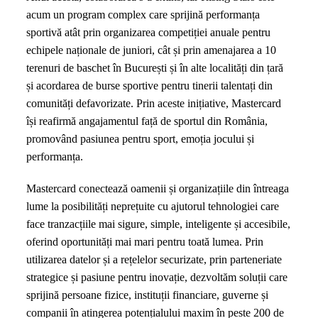
acum un program complex care sprijină performanța
sportivă atât prin organizarea competiției anuale pentru
echipele naționale de juniori, cât și prin amenajarea a 10
terenuri de baschet în București și în alte localități din țară
și acordarea de burse sportive pentru tinerii talentați din
comunități defavorizate. Prin aceste inițiative, Mastercard
își reafirmă angajamentul față de sportul din România,
promovând pasiunea pentru sport, emoția jocului și
performanța.
Mastercard conectează oamenii și organizațiile din întreaga
lume la posibilități neprețuite cu ajutorul tehnologiei care
face tranzacțiile mai sigure, simple, inteligente și accesibile,
oferind oportunități mai mari pentru toată lumea. Prin
utilizarea datelor și a rețelelor securizate, prin parteneriate
strategice și pasiune pentru inovație, dezvoltăm soluții care
sprijină persoane fizice, instituții financiare, guverne și
companii în atingerea potențialului maxim în peste 200 de