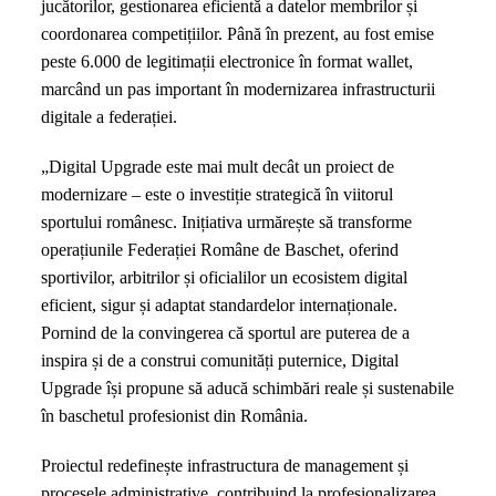
jucătorilor, gestionarea eficientă a datelor membrilor și
Federației
coordonarea competițiilor. Până în prezent, au fost emise
Române
peste 6.000 de legitimații electronice în format wallet,
de
marcând un pas important în modernizarea infrastructurii
Baschet,
digitale a federației.
alături
de
„Digital Upgrade este mai mult decât un proiect de
Mastercard
modernizare – este o investiție strategică în viitorul
sportului românesc. Inițiativa urmărește să transforme
operațiunile Federației Române de Baschet, oferind
sportivilor, arbitrilor și oficialilor un ecosistem digital
eficient, sigur și adaptat standardelor internaționale.
Pornind de la convingerea că sportul are puterea de a
inspira și de a construi comunități puternice, Digital
Upgrade își propune să aducă schimbări reale și sustenabile
în baschetul profesionist din România.
Proiectul redefinește infrastructura de management și
procesele administrative, contribuind la profesionalizarea