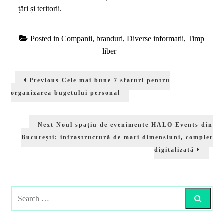
țări și teritorii.
Posted in
Companii, branduri
,
Diverse informatii
,
Timp
liber
Navigare
Previous
Previous
Cele mai bune 7 sfaturi pentru
în
post:
organizarea bugetului personal
articole
Next
Next
Noul spațiu de evenimente HALO Events din
post:
București: infrastructură de mari dimensiuni, complet
digitalizată
Search