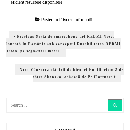
eficient resursele disponibile.
Posted in
Diverse informatii
Navigare
Previous
Previous
Seria de smartphone-uri REDMI Note,
în
post:
lansată în România sub conceptul Durabilitatea REDMI
articole
Titan, pe segmentul mediu
Next
Next
Vânzarea clădirii de birouri Equilibrium 2 de
post:
către Skanska, asistată de PeliPartners
Search