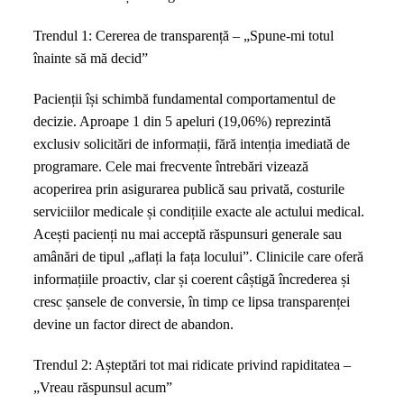
Trendul 1: Cererea de transparență – „Spune-mi totul
înainte să mă decid”
Pacienții își schimbă fundamental comportamentul de
decizie. Aproape 1 din 5 apeluri (19,06%) reprezintă
exclusiv solicitări de informații, fără intenția imediată de
programare. Cele mai frecvente întrebări vizează
acoperirea prin asigurarea publică sau privată, costurile
serviciilor medicale și condițiile exacte ale actului medical.
Acești pacienți nu mai acceptă răspunsuri generale sau
amânări de tipul „aflați la fața locului”. Clinicile care oferă
informațiile proactiv, clar și coerent câștigă încrederea și
cresc șansele de conversie, în timp ce lipsa transparenței
devine un factor direct de abandon.
Trendul 2: Așteptări tot mai ridicate privind rapiditatea –
„Vreau răspunsul acum”