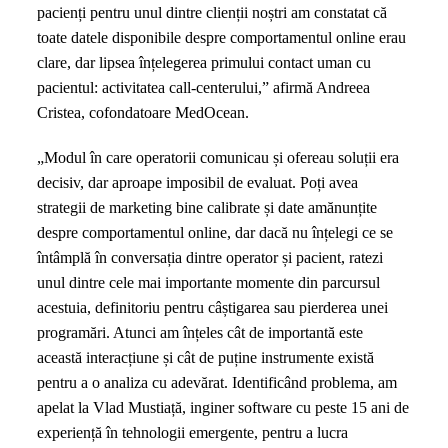
pacienți pentru unul dintre clienții noștri am constatat că
toate datele disponibile despre comportamentul online erau
clare, dar lipsea înțelegerea primului contact uman cu
pacientul: activitatea call-centerului,” afirmă Andreea
Cristea, cofondatoare MedOcean.
„Modul în care operatorii comunicau și ofereau soluții era
decisiv, dar aproape imposibil de evaluat. Poți avea
strategii de marketing bine calibrate și date amănunțite
despre comportamentul online, dar dacă nu înțelegi ce se
întâmplă în conversația dintre operator și pacient, ratezi
unul dintre cele mai importante momente din parcursul
acestuia, definitoriu pentru câștigarea sau pierderea unei
programări. Atunci am înțeles cât de importantă este
această interacțiune și cât de puține instrumente există
pentru a o analiza cu adevărat. Identificând problema, am
apelat la Vlad Mustiață, inginer software cu peste 15 ani de
experiență în tehnologii emergente, pentru a lucra