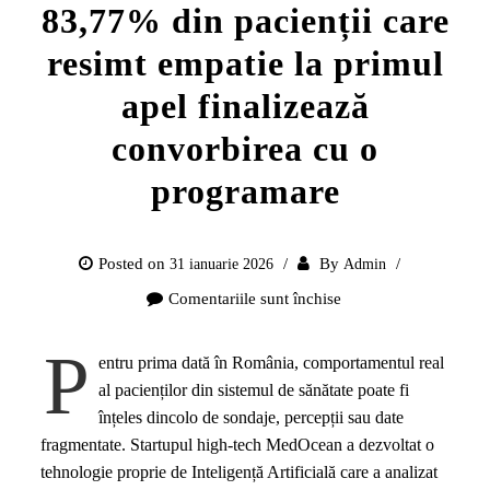
83,77% din pacienții care
resimt empatie la primul
apel finalizează
convorbirea cu o
programare
Posted on
By
31 ianuarie 2026
Admin
Comentariile sunt închise
pentru
83,77%
P
din
entru prima dată în România, comportamentul real
pacienții
al pacienților din sistemul de sănătate poate fi
care
înțeles dincolo de sondaje, percepții sau date
resimt
fragmentate. Startupul high-tech MedOcean a dezvoltat o
empatie
tehnologie proprie de Inteligență Artificială care a analizat
la