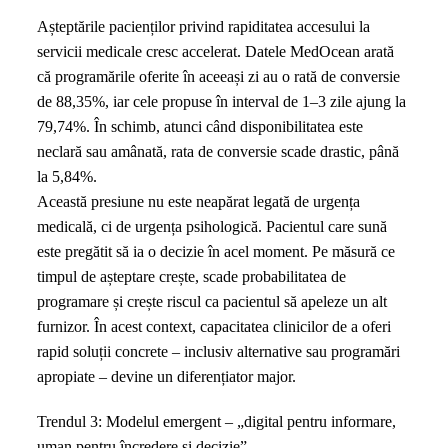
Așteptările pacienților privind rapiditatea accesului la
servicii medicale cresc accelerat. Datele MedOcean arată
că programările oferite în aceeași zi au o rată de conversie
de 88,35%, iar cele propuse în interval de 1–3 zile ajung la
79,74%. În schimb, atunci când disponibilitatea este
neclară sau amânată, rata de conversie scade drastic, până
la 5,84%.
Această presiune nu este neapărat legată de urgența
medicală, ci de urgența psihologică. Pacientul care sună
este pregătit să ia o decizie în acel moment. Pe măsură ce
timpul de așteptare crește, scade probabilitatea de
programare și crește riscul ca pacientul să apeleze un alt
furnizor. În acest context, capacitatea clinicilor de a oferi
rapid soluții concrete – inclusiv alternative sau programări
apropiate – devine un diferențiator major.
Trendul 3: Modelul emergent – „digital pentru informare,
uman pentru încredere și decizie”