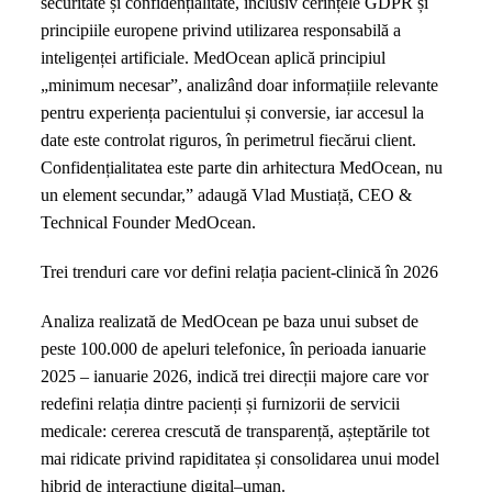
securitate și confidențialitate, inclusiv cerințele GDPR și
principiile europene privind utilizarea responsabilă a
inteligenței artificiale. MedOcean aplică principiul
„minimum necesar”, analizând doar informațiile relevante
pentru experiența pacientului și conversie, iar accesul la
date este controlat riguros, în perimetrul fiecărui client.
Confidențialitatea este parte din arhitectura MedOcean, nu
un element secundar,” adaugă Vlad Mustiață, CEO &
Technical Founder MedOcean.
Trei trenduri care vor defini relația pacient-clinică în 2026
Analiza realizată de MedOcean pe baza unui subset de
peste 100.000 de apeluri telefonice, în perioada ianuarie
2025 – ianuarie 2026, indică trei direcții majore care vor
redefini relația dintre pacienți și furnizorii de servicii
medicale: cererea crescută de transparență, așteptările tot
mai ridicate privind rapiditatea și consolidarea unui model
hibrid de interacțiune digital–uman.