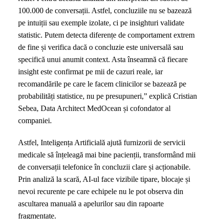
100.000 de conversații. Astfel, concluziile nu se bazează
pe intuiții sau exemple izolate, ci pe insighturi validate
statistic. Putem detecta diferențe de comportament extrem
de fine și verifica dacă o concluzie este universală sau
specifică unui anumit context. Asta înseamnă că fiecare
insight este confirmat pe mii de cazuri reale, iar
recomandările pe care le facem clinicilor se bazează pe
probabilități statistice, nu pe presupuneri,” explică Cristian
Sebea, Data Architect MedOcean și cofondator al
companiei.
Astfel, Inteligența Artificială ajută furnizorii de servicii
medicale să înțeleagă mai bine pacienții, transformând mii
de conversații telefonice în concluzii clare și acționabile.
Prin analiză la scară, AI-ul face vizibile tipare, blocaje și
nevoi recurente pe care echipele nu le pot observa din
ascultarea manuală a apelurilor sau din rapoarte
fragmentate.