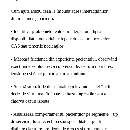
Cum ajută MedOcean la îmbunătățirea interacțiunilor
dintre clinici și pacienți:
• Identifică problemele reale din interacțiuni: lipsa
disponibilității, neclaritățile legate de costuri, acoperirea
CAS sau temerile pacienților;
• Măsoară fricțiunea din experiența pacientului, observând
exact unde se blochează conversațiile, ce formulări cresc
tensiunea și în ce puncte apare abandonul;
• Separă supozițiile de semnalele relevante, astfel încât
deciziile să nu mai fie luate pe baza impresiilor sau a
câtorva cazuri izolate;
• Analizează comportamentul pacienților pe segmente – tip
de serviciu, locație, echipă sau specialitate – pentru a
distinge clar între probleme de proces și probleme de