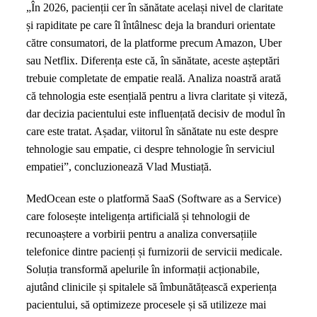
„În 2026, pacienții cer în sănătate același nivel de claritate
și rapiditate pe care îl întâlnesc deja la branduri orientate
către consumatori, de la platforme precum Amazon, Uber
sau Netflix. Diferența este că, în sănătate, aceste așteptări
trebuie completate de empatie reală. Analiza noastră arată
că tehnologia este esențială pentru a livra claritate și viteză,
dar decizia pacientului este influențată decisiv de modul în
care este tratat. Așadar, viitorul în sănătate nu este despre
tehnologie sau empatie, ci despre tehnologie în serviciul
empatiei”, concluzionează Vlad Mustiață.
MedOcean este o platformă SaaS (Software as a Service)
care folosește inteligența artificială și tehnologii de
recunoaștere a vorbirii pentru a analiza conversațiile
telefonice dintre pacienți și furnizorii de servicii medicale.
Soluția transformă apelurile în informații acționabile,
ajutând clinicile și spitalele să îmbunătățească experiența
pacientului, să optimizeze procesele și să utilizeze mai