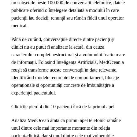
un subset de peste 100.000 de conversații telefonice, datele
primul
publicate oferind o înțelegere detaliată a modului în care
apel
pacienții iau decizii, renunță sau rămân fideli unui operator
finalizează
medical.
convorbirea
cu
Până de curând, conversațiile directe dintre pacienți și
o
clinici nu au putut fi analizate la scară, din cauza
programare
caracterului complet nestructurat și a volumului foarte mare
de informații. Folosind Inteligența Artificială, MedOcean a
reușit să transforme aceste conversații în date relevante,
identificând modele recurente de comportament, blocaje
operaționale și oportunități concrete de îmbunătățire a
experienței pacientului.
Clinicile pierd 4 din 10 pacienți încă de la primul apel
Analiza MedOcean arată că primul apel telefonic rămâne
unul dintre cele mai importante momente din relația
pacient-clinică, dar și unul dintre cele mai vulnerabile.