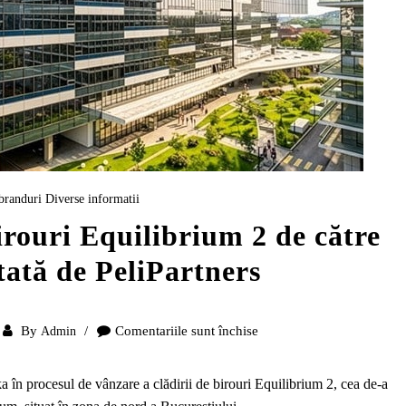
branduri
Diverse informatii
irouri Equilibrium 2 de către
tată de PeliPartners
By
Comentariile sunt închise
Admin
pentru
Vânzarea
clădirii
 în procesul de vânzare a clădirii de birouri Equilibrium 2, cea de-a
de