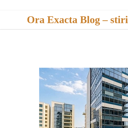
Skip
to
Ora Exacta Blog – stir
content