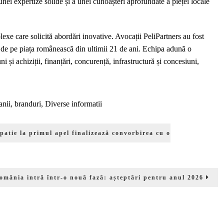
 unei expertize solide și a unei cunoașteri aprofundate a pieței locale
lexe care solicită abordări inovative. Avocații PeliPartners au fost
ii de pe piața românească din ultimii 21 de ani. Echipa adună o
 și achiziții, finanțări, concurență, infrastructură și concesiuni,
nii, branduri
,
Diverse informatii
patie la primul apel finalizează convorbirea cu o
omânia intră într-o nouă fază: așteptări pentru anul 2026