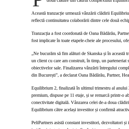
doua clădire din cadrul complexului Equilibri
Această tranzacție urmează vânzării clădirii Equilibrium 
reflectă continuitatea colaborării dintre cele două echip
Tranzacția a fost coordonată de Oana Bădărău, Partner
fost implicate în toate etapele-cheie ale procesului, of
„Ne bucurăm să fim alături de Skanska și în această t
un client cu care am construit, în timp, un parteneriat 
obiectivelor sale. Finalizarea vânzării întregului comp
din București”, a declarat Oana Bădărău, Partner, Head
Equilibrium 2, finalizată în ultimul trimestru al anului
premium, dispuse pe 11 etaje, și se remarcă printr-o abo
conectivitate digitală. Vânzarea celei de-a doua clădir
Equilibrium către același investitor și confirmă atracti
PeliPartners asistă constant investitori, dezvoltatori și