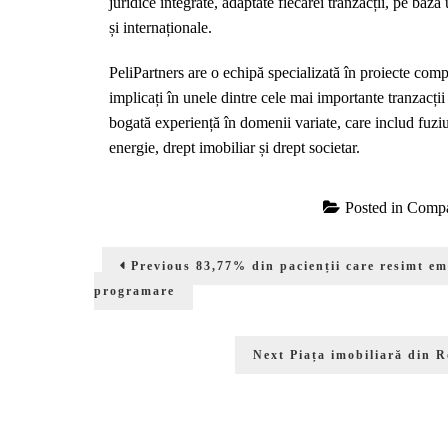
juridice integrate, adaptate fiecărei tranzacții, pe baza
și internaționale.
PeliPartners are o echipă specializată în proiecte comp
implicați în unele dintre cele mai importante tranzacț
bogată experiență în domenii variate, care includ fuziuni
energie, drept imobiliar și drept societar.
Posted in
Compa
Navigare
Previous
Previous
83,77% din pacienții care resimt em
în
post:
programare
articole
Next
Next
Piața imobiliară din R
post: