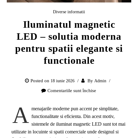
Diverse informatii
Iluminatul magnetic
LED – solutia moderna
pentru spatii elegante si
functionale
Posted on
By
18 iunie 2026
Admin
Comentariile sunt închise
pentru
Iluminatul
A
magnetic
menajarile moderne pun accent pe simplitate,
LED
functionalitate si eficienta. Din acest motiv,
–
sistemele de iluminat magnetic LED sunt tot mai
solutia
utilizate in locuinte si spatii comerciale unde designul si
moderna