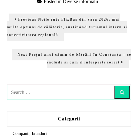
Posted in
Diverse informatii
Navigare
Previous
Previous
Noile rute FlixBus din vara 2026: mai
în
post:
multe opțiuni de călătorie, susținând turismul intern și
articole
conectivitatea regională
Next
Next
Prețul unui cămin de bătrâni în Constanța – ce
post:
include și cum îl interpreți corect
Search
Categorii
Companii, branduri