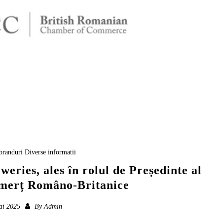
branduri
Diverse informatii
ries, ales în rolul de Președinte al
merț Româno-Britanice
ai 2025
By
Admin