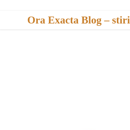
Skip
to
Ora Exacta Blog – stir
content