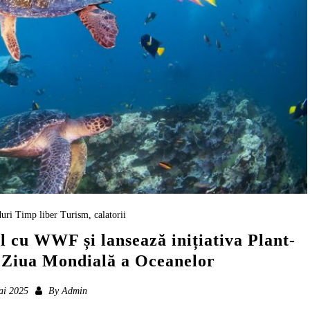
uri
Timp liber
Turism, calatorii
l cu WWF și lansează inițiativa Plant-
 Ziua Mondială a Oceanelor
ai 2025
By
Admin